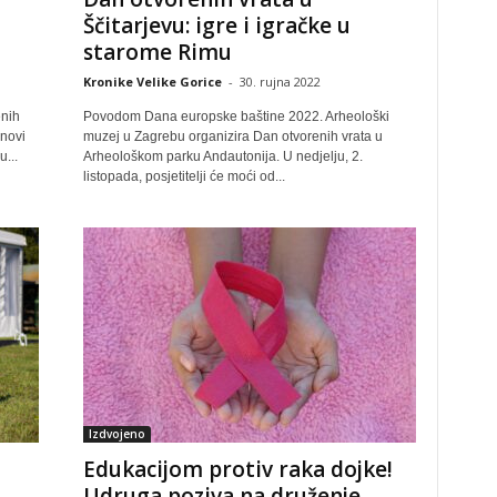
Ščitarjevu: igre i igračke u
starome Rimu
Kronike Velike Gorice
-
30. rujna 2022
enih
Povodom Dana europske baštine 2022. Arheološki
anovi
muzej u Zagrebu organizira Dan otvorenih vrata u
...
Arheološkom parku Andautonija. U nedjelju, 2.
listopada, posjetitelji će moći od...
Izdvojeno
Edukacijom protiv raka dojke!
Udruga poziva na druženje,