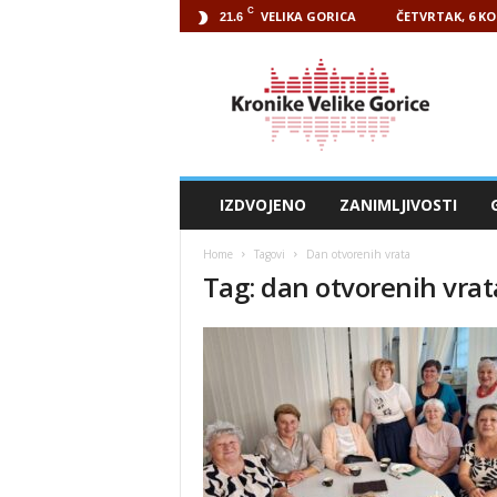
C
VELIKA GORICA
ČETVRTAK, 6 KO
21.6
Kronike
Velike
Gorice
IZDVOJENO
ZANIMLJIVOSTI
Home
Tagovi
Dan otvorenih vrata
Tag: dan otvorenih vrat