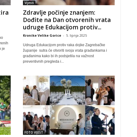
Vijesti
ira
Zdravlje počinje znanjem:
Dođite na Dan otvorenih vrata
udruge Edukacijom protiv...
Kronike Velike Gorice
-
5. lipnja 2025
no
renih
Udruga Edukacijom protiv raka dojke Zagrebačke
 je
županije sutra će otvoriti svoja vrata građankama i
građanima kako bi ih podsjetila na važnost
preventivnih pregleda i...
FOTO VIJEST