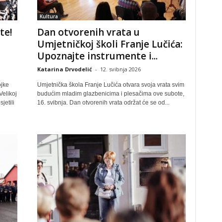
Kultura
te!
Dan otvorenih vrata u
Umjetničkoj školi Franje Lučića:
Upoznajte instrumente i...
Katarina Drvodelić
-
12. svibnja 2026
ojke
Umjetnička škola Franje Lučića otvara svoja vrata svim
elikoj
budućim mladim glazbenicima i plesačima ove subote,
jetili
16. svibnja. Dan otvorenih vrata održat će se od...