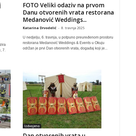
j
FOTO Veliki odaziv na prvom
Danu otvorenih vrata restorana
Medanović Weddings...
Katarina Drvodelić
-
8. travnja 2025
U nedjelju, 6. travnja, u potpuno preuređenom prostoru
restorana Medanović Weddings & Events u Okuju
zira
održan je prvi Dan otvorenih vrata, događaj koji je...
, 7.
Izdvojeno
Dan otvorenih vrata u