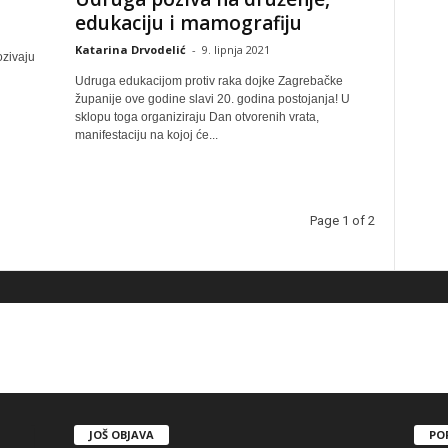
edukaciju i mamografiju
Katarina Drvodelić
-
9. lipnja 2021
ozivaju
Udruga edukacijom protiv raka dojke Zagrebačke
županije ove godine slavi 20. godina postojanja! U
sklopu toga organiziraju Dan otvorenih vrata,
manifestaciju na kojoj će...
Page 1 of 2
JOŠ OBJAVA
PO