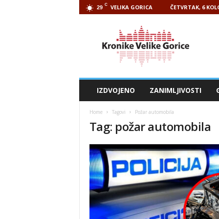
C
VELIKA GORICA
ČETVRTAK, 6 KOL
29
Kronike
Velike
Gorice
IZDVOJENO
ZANIMLJIVOSTI
Home
Tagovi
Požar automobila
Tag: požar automobila