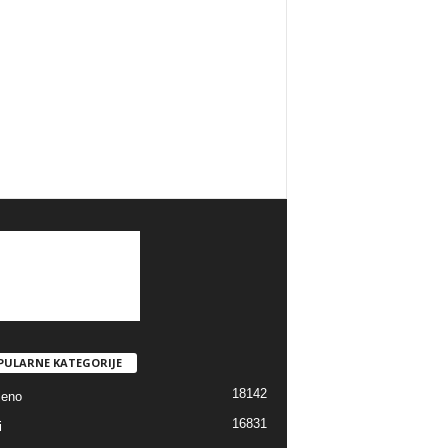
PULARNE KATEGORIJE
18142
jeno
16831
i