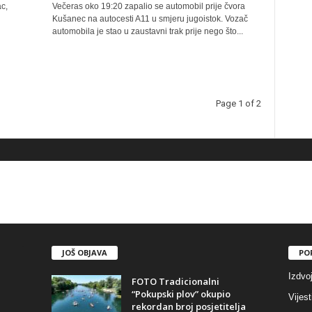
c,
Večeras oko 19:20 zapalio se automobil prije čvora
Kušanec na autocesti A11 u smjeru jugoistok. Vozač
automobila je stao u zaustavni trak prije nego što...
Page 1 of 2
JOŠ OBJAVA
PO
Izdvo
FOTO Tradicionalni
“Pokupski plov” okupio
Vijest
rekordan broj posjetitelja