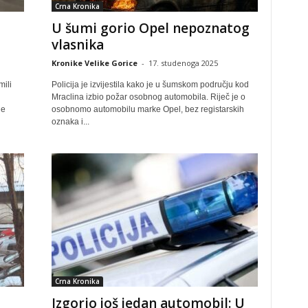
Crna Kronika
U šumi gorio Opel nepoznatog
vlasnika
Kronike Velike Gorice
-
17. studenoga 2025
mili
Policija je izvijestila kako je u šumskom području kod
Mraclina izbio požar osobnog automobila. Riječ je o
je
osobnomo automobilu marke Opel, bez registarskih
oznaka i...
Crna Kronika
Izgorio još jedan automobil: U