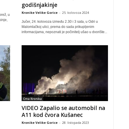
godišnjakinje
Kronike Velike Gorice
-
25. kolovoza 2024
brež, u
inje,
Jučer, 24. kolovoza između 2.30 i 3 sata, u Odri u
Malomlačkoj ulici, prema do sada prikupljenim
informacijama, nepoznati je počinitelj ušao u dvorište...
Crna Kronika
VIDEO Zapalio se automobil na
A11 kod čvora Kušanec
Kronike Velike Gorice
-
28. listopada 2023