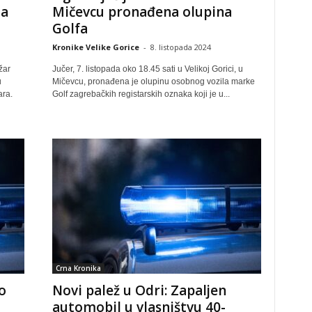
la
Mičevcu pronađena olupina
Golfa
Kronike Velike Gorice
-
8. listopada 2024
žar
Jučer, 7. listopada oko 18.45 sati u Velikoj Gorici, u
u
Mičevcu, pronađena je olupinu osobnog vozila marke
ara.
Golf zagrebačkih registarskih oznaka koji je u...
Crna Kronika
o
Novi palež u Odri: Zapaljen
u
automobil u vlasništvu 40-