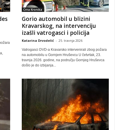
Crna Kronika
des
Gorio automobil u blizini
Kravarskog, na intervenciju
izašli vatrogasci i policija
Katarina Drvodelić
-
25. travnja 2026
 požara
Vatrogasci DVD-a Kravarsko intervenirali zbog požara
a,
na automobilu u Gornjem Hruševcu U četvrtak, 23.
travnja 2026. godine, na području Gornjeg Hruševca
došlo je do izbijanja...