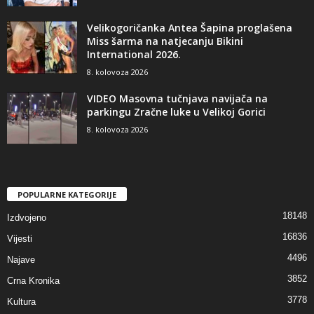
Velikogoričanka Antea Šapina proglašena
Miss šarma na natjecanju Bikini
International 2026.
8. kolovoza 2026
VIDEO Masovna tučnjava navijača na
parkingu Zračne luke u Velikoj Gorici
8. kolovoza 2026
POPULARNE KATEGORIJE
18148
Izdvojeno
16836
Vijesti
4496
Najave
3852
Crna Kronika
3778
Kultura