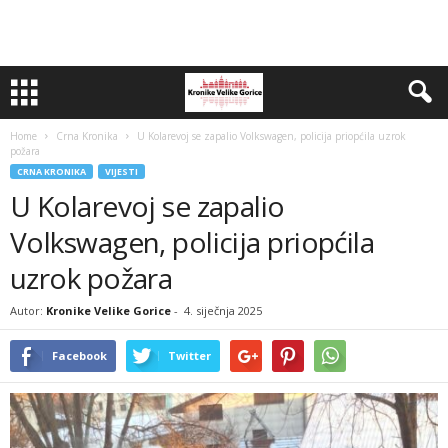
Home
Crna Kronika
U Kolarevoj se zapalio Volkswagen, policija priopćila uzrok
požara
CRNA KRONIKA
VIJESTI
U Kolarevoj se zapalio
Volkswagen, policija priopćila
uzrok požara
Autor:
Kronike Velike Gorice
-
4. siječnja 2025
Facebook
Twitter