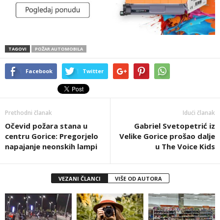
TAGOVI
POŽAR AUTOMOBILA
Facebook
Twitter
Prethodni članak
Idući članak
Očevid požara stana u
Gabriel Svetopetrić iz
centru Gorice: Pregorjelo
Velike Gorice prošao dalje
napajanje neonskih lampi
u The Voice Kids
VEZANI ČLANCI
VIŠE OD AUTORA