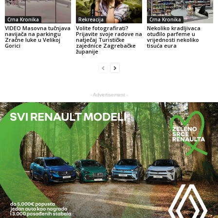
Crna Kronika
Rekreacija
Crna Kronika
VIDEO Masovna tučnjava
Volite fotografirati?
Nekoliko kradljivaca
navijača na parkingu
Prijavite svoje radove na
otuđilo parfeme u
Zračne luke u Velikoj
natječaj Turističke
vrijednosti nekoliko
Gorici
zajednice Zagrebačke
tisuća eura
županije
- Advertisement -