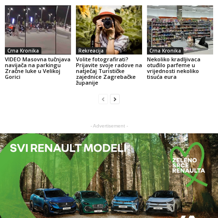
Crna Kronika
Rekreacija
Crna Kronika
VIDEO Masovna tučnjava
Volite fotografirati?
Nekoliko kradljivaca
navijača na parkingu
Prijavite svoje radove na
otuđilo parfeme u
Zračne luke u Velikoj
natječaj Turističke
vrijednosti nekoliko
Gorici
zajednice Zagrebačke
tisuća eura
županije
- Advertisement -