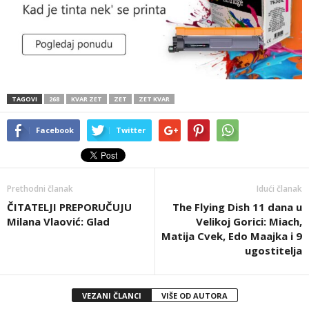
TAGOVI
268
KVAR ZET
ZET
ZET KVAR
Facebook
Twitter
Prethodni članak
Idući članak
ČITATELJI PREPORUČUJU
The Flying Dish 11 dana u
Milana Vlaović: Glad
Velikoj Gorici: Miach,
Matija Cvek, Edo Maajka i 9
ugostitelja
VEZANI ČLANCI
VIŠE OD AUTORA