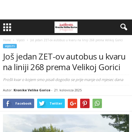
Home
Vijesti
Još jedan ZET-ov autobus u kvaru na liniji 268 prema Velikoj Gorici
VIJESTI
Još jedan ZET-ov autobus u kvaru
na liniji 268 prema Velikoj Gorici
Prošli kvar o kojem smo pisali dogodio se prije manje od mjesec dana
Autor:
Kronike Velike Gorice
-
21. kolovoza 2025
Facebook
Twitter