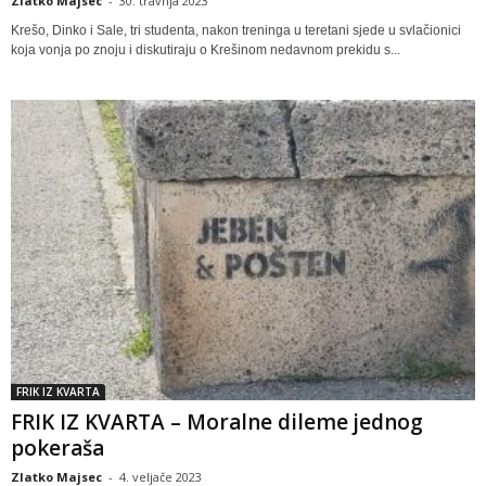
Zlatko Majsec
-
30. travnja 2023
Krešo, Dinko i Sale, tri studenta, nakon treninga u teretani sjede u svlačionici
koja vonja po znoju i diskutiraju o Krešinom nedavnom prekidu s...
FRIK IZ KVARTA
FRIK IZ KVARTA – Moralne dileme jednog
pokeraša
Zlatko Majsec
-
4. veljače 2023