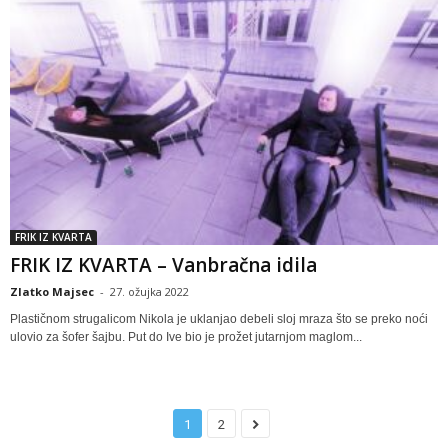
FRIK IZ KVARTA
FRIK IZ KVARTA – Vanbračna idila
Zlatko Majsec
-
27. ožujka 2022
Plastičnom strugalicom Nikola je uklanjao debeli sloj mraza što se preko noći
ulovio za šofer šajbu. Put do Ive bio je prožet jutarnjom maglom...
1
2