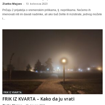
Zlatko Majsec
-
13. kolovoza 2023
Pričaju 2 prijatelja o vremenskim prilikama, tj. neprilikama. Nećemo ih
imenovati niti im davati nadimke, ali ako baš želite ili inzistirate, jednog možete
i...
FRIK IZ KVARTA
FRIK IZ KVARTA – Kako da ju vrati