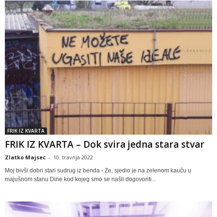
FRIK IZ KVARTA
FRIK IZ KVARTA – Dok svira jedna stara stvar
Zlatko Majsec
-
10. travnja 2022
Moj bivši dobri stari sudrug iz benda - Ze, sjedio je na zelenom kauču u
majušnom stanu Dine kod kojeg smo se našli dogovoriti...