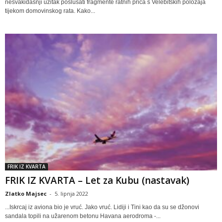
nesvakidašnji užitak poslušati fragmente ratnih priča s Velebitskih položaja
tijekom domovinskog rata. Kako...
FRIK IZ KVARTA
FRIK IZ KVARTA – Let za Kubu (nastavak)
Zlatko Majsec
-
5. lipnja 2022
...Iskrcaj iz aviona bio je vruć. Jako vruć. Lidiji i Tini kao da su se džonovi
sandala topili na užarenom betonu Havana aerodroma -...