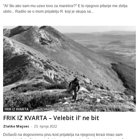
"Al' što ako sam mu uzeo lovu za marelice?" E to njegovo pitanje me zbilja
ubilo... Radilo se o mom prijatelju R. koji je skupa sa...
FRIK IZ KVARTA
FRIK IZ KVARTA – Velebit il’ ne bit
Zlatko Majsec
-
25. lipnja 2022
Došavši na dogovorenu pivu kod prijatelja na njegovoj terasi imao sam