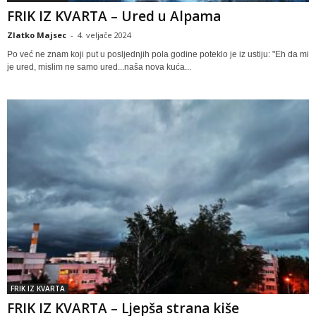
FRIK IZ KVARTA – Ured u Alpama
Zlatko Majsec
-
4. veljače 2024
Po već ne znam koji put u posljednjih pola godine poteklo je iz ustiju: "Eh da mi
je ured, mislim ne samo ured...naša nova kuća...
FRIK IZ KVARTA
FRIK IZ KVARTA – Ljepša strana kiše