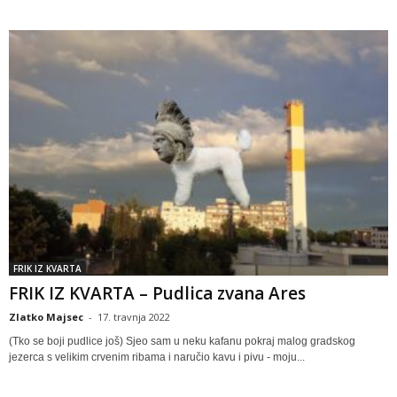
FRIK IZ KVARTA
FRIK IZ KVARTA – Pudlica zvana Ares
Zlatko Majsec
-
17. travnja 2022
(Tko se boji pudlice još) Sjeo sam u neku kafanu pokraj malog gradskog
jezerca s velikim crvenim ribama i naručio kavu i pivu - moju...