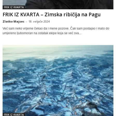
FRIK IZ KVARTA
FRIK IZ KVARTA – Zimska ribičija na Pagu
Zlatko Majsec
-
18. veljače 2024
Već sam neko vrijeme čekao da i mene pozove. Čak sam postajao i malo do
umjereno ljubomoran na ostatak ekipe koja se već sva...
FRIK IZ KVARTA