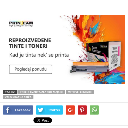
TAGOVI
FRIK IZ KVARTA ZLATKO MAJSEC
MITOVI I LEGENDE
VRLO KRATKA PRIČA
Facebook
Twitter