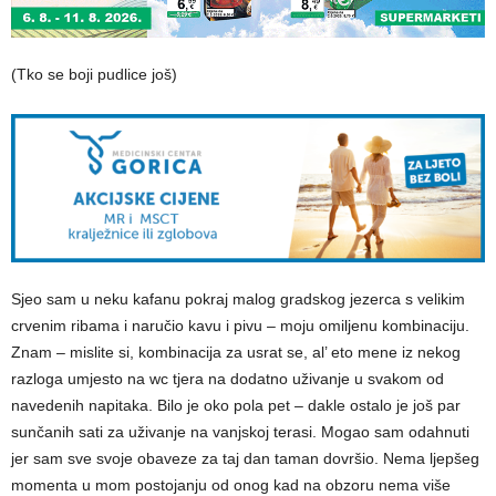
(Tko se boji pudlice još)
Sjeo sam u neku kafanu pokraj malog gradskog jezerca s velikim
crvenim ribama i naručio kavu i pivu – moju omiljenu kombinaciju.
Znam – mislite si, kombinacija za usrat se, al’ eto mene iz nekog
razloga umjesto na wc tjera na dodatno uživanje u svakom od
navedenih napitaka. Bilo je oko pola pet – dakle ostalo je još par
sunčanih sati za uživanje na vanjskoj terasi. Mogao sam odahnuti
jer sam sve svoje obaveze za taj dan taman dovršio. Nema ljepšeg
momenta u mom postojanju od onog kad na obzoru nema više