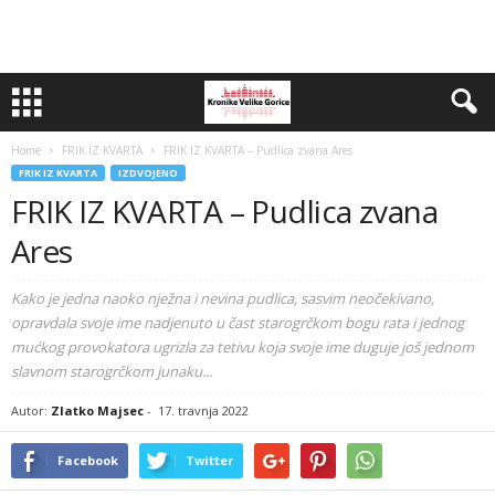
Home
FRIK IZ KVARTA
FRIK IZ KVARTA – Pudlica zvana Ares
FRIK IZ KVARTA
IZDVOJENO
FRIK IZ KVARTA – Pudlica zvana
Ares
Kako je jedna naoko nježna i nevina pudlica, sasvim neočekivano,
opravdala svoje ime nadjenuto u čast starogrčkom bogu rata i jednog
mućkog provokatora ugrizla za tetivu koja svoje ime duguje još jednom
slavnom starogrčkom junaku...
Autor:
Zlatko Majsec
-
17. travnja 2022
Facebook
Twitter