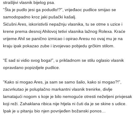
strašljivi vlasnik bijelog psa.
“Šta je pudlo jesi ga podudlo!?”, vrijeđaoc pudlice smijao se
samodopadno kroz jaki pušački kašalj.
Sićušni Ares, iskoristivši nepažnju vlasnika, tu se otme s uzice i
krene prema desnoj Ahilovoj tetivi vlasnika lažnog Rolexa. Kraće
vrijeme Ahil se panično izmicao i opirao Aresu no ovaj mu je na
kraju ipak pokazao zube i izvojevao pobjedu grčkim stilom.
“E sad si vidio svog boga!”, u prikladnom se stilu oglasio vlasnik
opravdano popizdjele pudlice.
“Kako si mogao Ares, ja sam se samo šalio, kako si mogao?!”,
zacvrkutao je poluplačno markantni vlasnik trenirke, divlje
lamatajući nogom s koje je bilo nemoguće otresti neželjeni privjesak
koji reži. Zahaklana ribica nije htjela ni čuti da je se skine s udice.
Ipak je u pitanju bio njen povrijeđen božanski ponos…