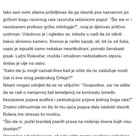
Iako sam svim silama priželjkivao da ga vlasnik psa nazvanom po
grčkom bogu razornog rata razoruža rečenicom poput: “Što ste vi –
neostvareni profesor grčke mitologije?”, ovaj je djelovao prilično
uzdrman. Ustuknuo je i ogledao se, tobože u nadi da će otkriti
kakvu skrivenu kameru. Krenuo je nešto kazati, ali, bit će od šoka,
uspio je ispustiti samo nekakav neartikulirani, pomalo ženskasti
pisak. Lažni Rolexičar, možda i ohrabren nedostatkom otpora,
dodao je ulje na vatru:
“Kako ste ju mogli nazvati Ares kad je očito da ne zaslužuje nositi
čak ni ime onog pederskog Orfeja!?”
Nisam mogao odoljeti da se ne uključim: “Gospodine, zar ne vidite
da se radi o namjernoj šali temeljenoj na kontrastu između
bezopasne pojave pudlice i zastrašujuće pojave jednog boga rata?”
Znatno oštroumnije no što bi mu opća pojava dala naslutiti vlasnik
Rolexa me otresao ko mušicu.
“Što ste vi, pučki branitelj psećih prava na nošenje imena kojih nisu
dostojni?”