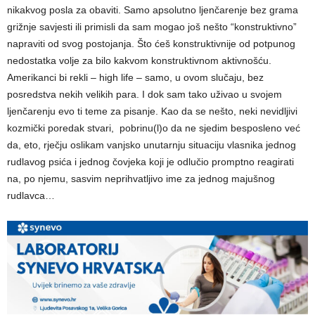
nikakvog posla za obaviti. Samo apsolutno ljenčarenje bez grama
grižnje savjesti ili primisli da sam mogao još nešto “konstruktivno”
napraviti od svog postojanja. Što ćeš konstruktivnije od potpunog
nedostatka volje za bilo kakvom konstruktivnom aktivnošću.
Amerikanci bi rekli – high life – samo, u ovom slučaju, bez
posredstva nekih velikih para. I dok sam tako uživao u svojem
ljenčarenju evo ti teme za pisanje. Kao da se nešto, neki nevidljivi
kozmički poredak stvari, pobrinu(l)o da ne sjedim besposleno već
da, eto, rječju oslikam vanjsko unutarnju situaciju vlasnika jednog
rudlavog psića i jednog čovjeka koji je odlučio promptno reagirati
na, po njemu, sasvim neprihvatljivo ime za jednog majušnog
rudlavca…