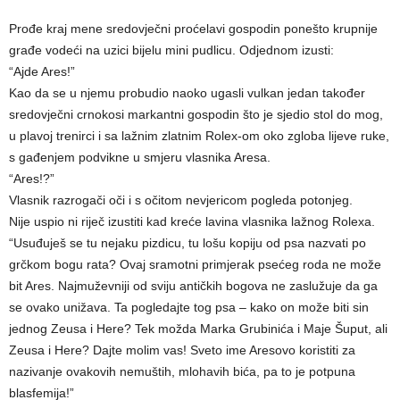
Prođe kraj mene sredovječni proćelavi gospodin ponešto krupnije
građe vodeći na uzici bijelu mini pudlicu. Odjednom izusti:
“Ajde Ares!”
Kao da se u njemu probudio naoko ugasli vulkan jedan također
sredovječni crnokosi markantni gospodin što je sjedio stol do mog,
u plavoj trenirci i sa lažnim zlatnim Rolex-om oko zgloba lijeve ruke,
s gađenjem podvikne u smjeru vlasnika Aresa.
“Ares!?”
Vlasnik razrogači oči i s očitom nevjericom pogleda potonjeg.
Nije uspio ni riječ izustiti kad kreće lavina vlasnika lažnog Rolexa.
“Usuđuješ se tu nejaku pizdicu, tu lošu kopiju od psa nazvati po
grčkom bogu rata? Ovaj sramotni primjerak psećeg roda ne može
bit Ares. Najmuževniji od sviju antičkih bogova ne zaslužuje da ga
se ovako unižava. Ta pogledajte tog psa – kako on može biti sin
jednog Zeusa i Here? Tek možda Marka Grubinića i Maje Šuput, ali
Zeusa i Here? Dajte molim vas! Sveto ime Aresovo koristiti za
nazivanje ovakovih nemuštih, mlohavih bića, pa to je potpuna
blasfemija!”