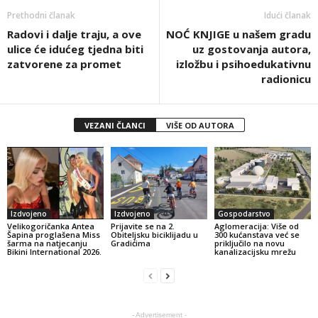
Prethodni članak
Idući članak
Radovi i dalje traju, a ove
NOĆ KNJIGE u našem gradu
ulice će idućeg tjedna biti
uz gostovanja autora,
zatvorene za promet
izložbu i psihoedukativnu
radionicu
VEZANI ČLANCI
VIŠE OD AUTORA
Izdvojeno
Izdvojeno
Gospodarstvo
Velikogoričanka Antea
Prijavite se na 2.
Aglomeracija: Više od
Šapina proglašena Miss
Obiteljsku biciklijadu u
300 kućanstava već se
šarma na natjecanju
Gradićima
priključilo na novu
Bikini International 2026.
kanalizacijsku mrežu
- Advertisement -