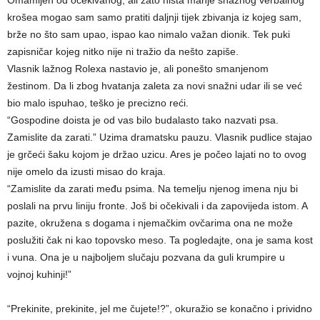
Omamljen od očekivanog, ali zato ništa manje snažnog verbalnog
krošea mogao sam samo pratiti daljnji tijek zbivanja iz kojeg sam,
brže no što sam upao, ispao kao nimalo važan dionik. Tek puki
zapisničar kojeg nitko nije ni tražio da nešto zapiše.
Vlasnik lažnog Rolexa nastavio je, ali ponešto smanjenom
žestinom. Da li zbog hvatanja zaleta za novi snažni udar ili se već
bio malo ispuhao, teško je precizno reći.
“Gospodine doista je od vas bilo budalasto tako nazvati psa.
Zamislite da zarati.” Uzima dramatsku pauzu. Vlasnik pudlice stajao
je grčeći šaku kojom je držao uzicu. Ares je počeo lajati no to ovog
nije omelo da izusti misao do kraja.
“Zamislite da zarati među psima. Na temelju njenog imena nju bi
poslali na prvu liniju fronte. Još bi očekivali i da zapovijeda istom. A
pazite, okružena s dogama i njemačkim ovčarima ona ne može
poslužiti čak ni kao topovsko meso. Ta pogledajte, ona je sama kost
i vuna. Ona je u najboljem slučaju pozvana da guli krumpire u
vojnoj kuhinji!”
“Prekinite, prekinite, jel me čujete!?”, okuražio se konačno i prividno