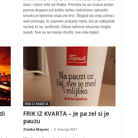
slavi i cijeni više od Ratka. Premda su se izvana jedan
prema drugom još koliko toliko civilizirano ophodili,
iznutra je bjesnila oluja zle krvi. Štogod da ovaj uzima i
sebi prisvaja, to zapravo pripada meni, bio je zaključak
na koji bi se, suštinski, čitava njihova situacija mogla
svesti. Sve su se manje družili, sve više trpjeli.
FRIK IZ KVARTA
di
FRIK IZ KVARTA – Je pa zel si je
pauzu
Zlatko Majsec
-
3. travnja 2021