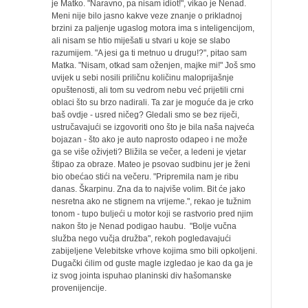
je Matko. "Naravno, pa nisam idiot!", vikao je Nenad.
Meni nije bilo jasno kakve veze znanje o prikladnoj
brzini za paljenje ugaslog motora ima s inteligencijom,
ali nisam se htio miješati u stvari u koje se slabo
razumijem. "A jesi ga ti metnuo u drugu!?", pitao sam
Matka. "Nisam, otkad sam oženjen, majke mi!" Još smo
uvijek u sebi nosili priličnu količinu maloprijašnje
opuštenosti, ali tom su vedrom nebu već prijetili crni
oblaci što su brzo nadirali. Ta zar je moguće da je crko
baš ovdje - usred ničeg? Gledali smo se bez riječi,
ustručavajući se izgovoriti ono što je bila naša najveća
bojazan - što ako je auto naprosto odapeo i ne može
ga se više oživjeti? Bližila se večer, a ledeni je vjetar
štipao za obraze. Mateo je psovao sudbinu jer je ženi
bio obećao stići na večeru. "Pripremila nam je ribu
danas. Škarpinu. Zna da to najviše volim. Bit će jako
nesretna ako ne stignem na vrijeme.", rekao je tužnim
tonom - tupo buljeći u motor koji se rastvorio pred njim
nakon što je Nenad podigao haubu. "Bolje vučna
služba nego vučja družba", rekoh pogledavajući
zabijeljene Velebitske vrhove kojima smo bili opkoljeni.
Dugački ćilim od guste magle izgledao je kao da ga je
iz svog jointa ispuhao planinski div hašomanske
provenijencije.