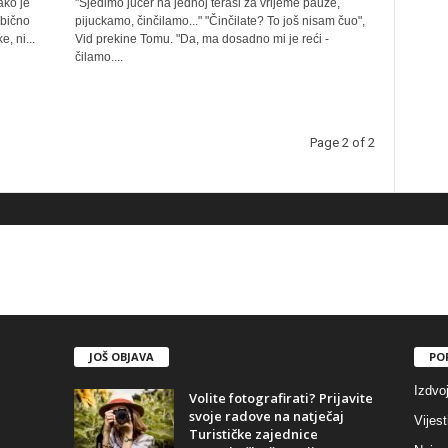
ako je
"Sjedimo jučer na jednoj terasi za vrijeme pauze,
obično
pijuckamo, činčilamo..." "Činčilate? To još nisam čuo",
, ni...
Vid prekine Tomu. "Da, ma dosadno mi je reći -
čilamo....
Page 2 of 2
JOŠ OBJAVA
PO
Izdvo
Volite fotografirati? Prijavite
svoje radove na natječaj
Vijest
Turističke zajednice