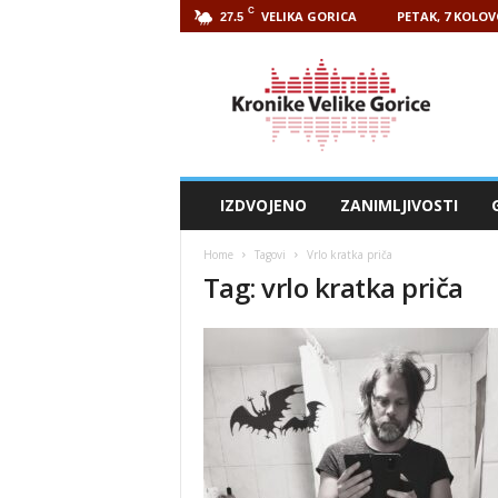
C
VELIKA GORICA
PETAK, 7 KOLOV
27.5
Kronike
Velike
Gorice
IZDVOJENO
ZANIMLJIVOSTI
Home
Tagovi
Vrlo kratka priča
Tag: vrlo kratka priča