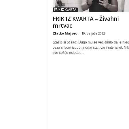
FRIK IZ KVARTA
FRIK IZ KVARTA – Živahni
mrtvac
Zlatko Majsec
-
19. veljače 2022
(Zašto si otišao) Dugo mu se već činilo da je nje
veza s Ivom izgubila onaj stari čar i intenzitet. Ni
sve češće osjećao...