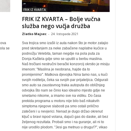
FRIK IZ KVARTA
FRIK IZ KVARTA – Bolje vučna
služba nego vučja družba
Zlatko Majsec
-
24. listopada 2021
gova
Sva trojica smo izašli iz auta nakon što je motor zatajio
kola se
pred skretanjem za neke zabačene naplatne kućice u
podnožju Velebita, taman negdje na pola puta za
Donja Kaštela gdje smo se uputili u berbu maslina.
Naš tročlani nestručni berački konzorcij okrstio je misiju
imenom: "Maslina je neobrana, hajde da to
promijenimo". Matkova djevojka Nina tamo nas, u kući
svojih roditelja, čeka sa svojih par prijateljica. Odgurali
smo auto sa zaustavnog traka autoputa do obližnjeg
odvojka što nam se činio kao idealno mjesto gdje ne
smetamo nikome, a imamo sve na vidiku. Do časa
prekida programa u motoru nije bilo baš nikakvih
simptoma njegove slabosti pa smo ostali prilično
zatečeni i u nevjerici. Nenad je dugo držao okrenut
ključ u bravi ispod volana, dajući gas do daske, ali bez
željenog rezultata. Probali smo i na guranje, ali ni to
nije urodilo plodom. "Jesi ga metnuo u drugu!?", vikao