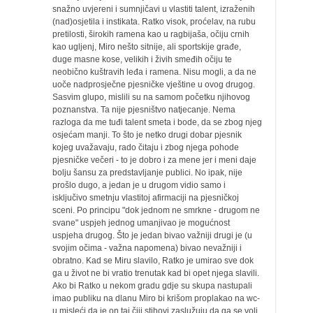
snažno uvjereni i sumnjičavi u vlastiti talent, izraženih
(nad)osjetila i instikata. Ratko visok, proćelav, na rubu
pretilosti, širokih ramena kao u ragbijaša, očiju crnih
kao ugljenj, Miro nešto sitnije, ali sportskije građe,
duge masne kose, velikih i živih smeđih očiju te
neobično kuštravih leđa i ramena. Nisu mogli, a da ne
uoče nadprosječne pjesničke vještine u ovog drugog.
Sasvim glupo, mislili su na samom početku njihovog
poznanstva. Ta nije pjesništvo natjecanje. Nema
razloga da me tuđi talent smeta i bode, da se zbog njeg
osjećam manji. To što je netko drugi dobar pjesnik
kojeg uvažavaju, rado čitaju i zbog njega pohode
pjesničke večeri - to je dobro i za mene jer i meni daje
bolju šansu za predstavljanje publici. No ipak, nije
prošlo dugo, a jedan je u drugom vidio samo i
isključivo smetnju vlastitoj afirmaciji na pjesničkoj
sceni. Po principu "dok jednom ne smrkne - drugom ne
svane" uspjeh jednog umanjivao je mogućnost
uspjeha drugog. Što je jedan bivao važniji drugi je (u
svojim očima - važna napomena) bivao nevažniji i
obratno. Kad se Miru slavilo, Ratko je umirao sve dok
ga u život ne bi vratio trenutak kad bi opet njega slavili.
Ako bi Ratko u nekom gradu gdje su skupa nastupali
imao publiku na dlanu Miro bi krišom proplakao na wc-
u misleći da je on taj čiji stihovi zaslužuju da ga se voli,