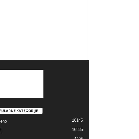
PULARNE KATEGORIJE
18145
jeno
16835
i
4495