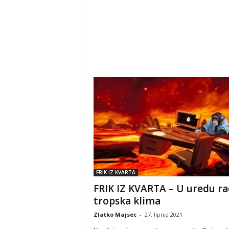
FRIK IZ KVARTA
FRIK IZ KVARTA – U uredu ra
tropska klima
Zlatko Majsec
-
27. lipnja 2021