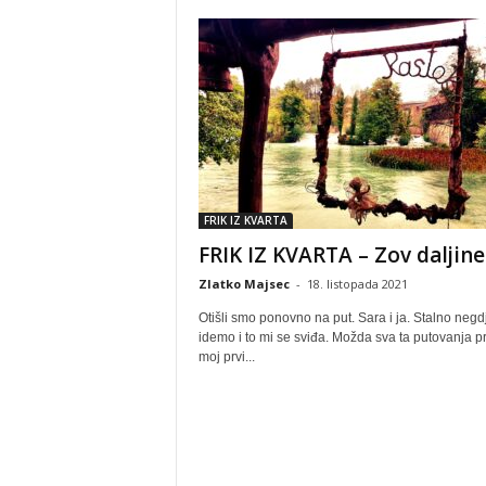
FRIK IZ KVARTA
FRIK IZ KVARTA – Zov daljine
Zlatko Majsec
-
18. listopada 2021
Otišli smo ponovno na put. Sara i ja. Stalno negd
idemo i to mi se sviđa. Možda sva ta putovanja pri
moj prvi...