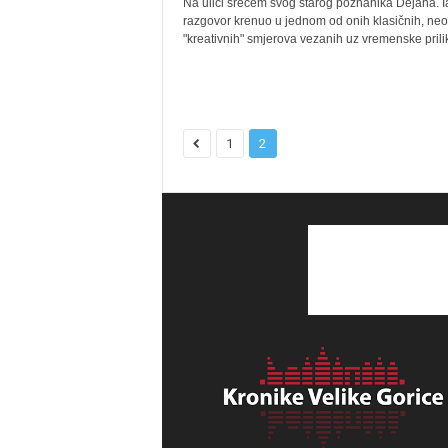
Na ulici srećem svog starog poznanika Dejana. I
razgovor krenuo u jednom od onih klasičnih, ne
"kreativnih" smjerova vezanih uz vremenske prilike
1
2