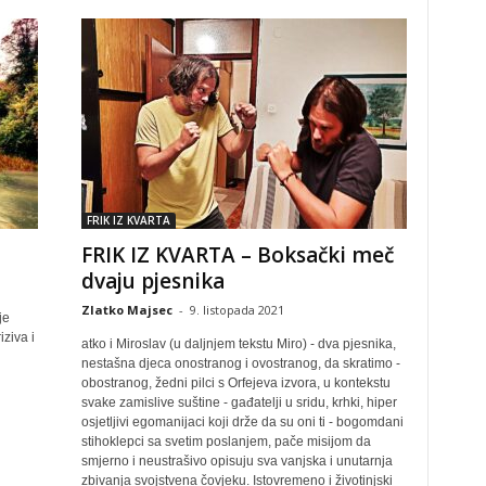
FRIK IZ KVARTA
FRIK IZ KVARTA – Boksački meč
dvaju pjesnika
Zlatko Majsec
-
9. listopada 2021
je
ziva i
atko i Miroslav (u daljnjem tekstu Miro) - dva pjesnika,
nestašna djeca onostranog i ovostranog, da skratimo -
obostranog, žedni pilci s Orfejeva izvora, u kontekstu
svake zamislive suštine - gađatelji u sridu, krhki, hiper
osjetljivi egomanijaci koji drže da su oni ti - bogomdani
stihoklepci sa svetim poslanjem, pače misijom da
smjerno i neustrašivo opisuju sva vanjska i unutarnja
zbivanja svojstvena čovjeku. Istovremeno i životinjski