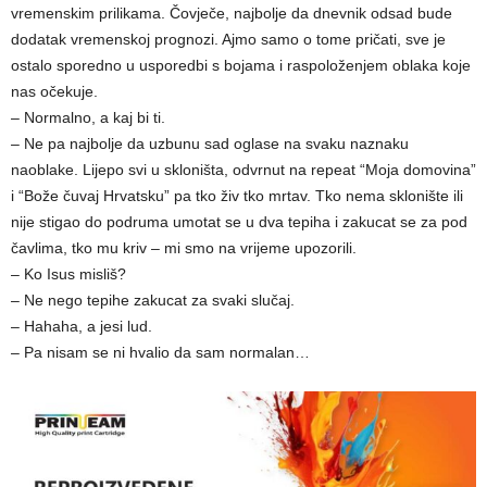
vremenskim prilikama. Čovječe, najbolje da dnevnik odsad bude
dodatak vremenskoj prognozi. Ajmo samo o tome pričati, sve je
ostalo sporedno u usporedbi s bojama i raspoloženjem oblaka koje
nas očekuje.
– Normalno, a kaj bi ti.
– Ne pa najbolje da uzbunu sad oglase na svaku naznaku
naoblake. Lijepo svi u skloništa, odvrnut na repeat “Moja domovina”
i “Bože čuvaj Hrvatsku” pa tko živ tko mrtav. Tko nema sklonište ili
nije stigao do podruma umotat se u dva tepiha i zakucat se za pod
čavlima, tko mu kriv – mi smo na vrijeme upozorili.
– Ko Isus misliš?
– Ne nego tepihe zakucat za svaki slučaj.
– Hahaha, a jesi lud.
– Pa nisam se ni hvalio da sam normalan…