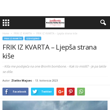
Home
FRIK IZ KVARTA
FRIK IZ KVARTA – Ljepša strana kiše
FRIK IZ KVARTA
IZDVOJENO
FRIK IZ KVARTA – Ljepša strana
kiše
- Kiša me podsjeća na one Bronhi bombone. - Kak to misliš? - Je pa lakše
se diše.
Autor:
Zlatko Majsec
-
13. kolovoza 2023
Facebook
Twitter