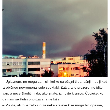
– Uglavnom, ne mogu zamislit koliko su očajni ti današnji mediji kad
iz običnog nevremena rade spektakl. Zatvarajte prozore, ne idite
van, a neće škoditi ni da, ako znate, izmolite krunicu. Čovječe, ko
da nam se Putin približava, a ne kiša.
– Ma da, ali to je zato što za neke krajeve kiše mogu biti opasne,