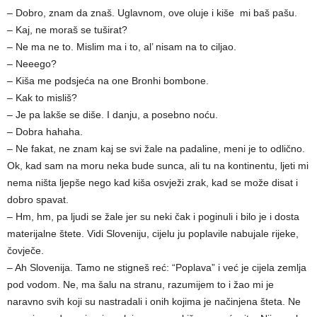
– Dobro, znam da znaš. Uglavnom, ove oluje i kiše mi baš pašu.
– Kaj, ne moraš se tuširat?
– Ne ma ne to. Mislim ma i to, al’ nisam na to ciljao.
– Neeego?
– Kiša me podsjeća na one Bronhi bombone.
– Kak to misliš?
– Je pa lakše se diše. I danju, a posebno noću.
– Dobra hahaha.
– Ne fakat, ne znam kaj se svi žale na padaline, meni je to odlično.
Ok, kad sam na moru neka bude sunca, ali tu na kontinentu, ljeti mi
nema ništa ljepše nego kad kiša osvježi zrak, kad se može disat i
dobro spavat.
– Hm, hm, pa ljudi se žale jer su neki čak i poginuli i bilo je i dosta
materijalne štete. Vidi Sloveniju, cijelu ju poplavile nabujale rijeke,
čovječe.
– Ah Slovenija. Tamo ne stigneš reć: “Poplava” i već je cijela zemlja
pod vodom. Ne, ma šalu na stranu, razumijem to i žao mi je
naravno svih koji su nastradali i onih kojima je načinjena šteta. Ne