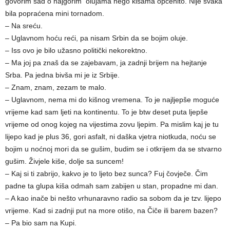
govorim sad o najgorim olujama nego kišama općenito. Nije svaka
bila popraćena mini tornadom.
– Na sreću.
– Uglavnom hoću reći, pa nisam Srbin da se bojim oluje.
– Iss ovo je bilo užasno politički nekorektno.
– Ma joj pa znaš da se zajebavam, ja zadnji brijem na hejtanje
Srba. Pa jedna bivša mi je iz Srbije.
– Znam, znam, zezam te malo.
– Uglavnom, nema mi do kišnog vremena. To je najljepše moguće
vrijeme kad sam ljeti na kontinentu. To je btw deset puta ljepše
vrijeme od onog kojeg na vijestima zovu ljepim. Pa mislim kaj je tu
lijepo kad je plus 36, gori asfalt, ni daška vjetra niotkuda, noću se
bojim u noćnoj mori da se gušim, budim se i otkrijem da se stvarno
gušim. Živjele kiše, dolje sa suncem!
– Kaj si ti zabrijo, kakvo je to ljeto bez sunca? Fuj čovječe. Čim
padne ta glupa kiša odmah sam zabijen u stan, propadne mi dan.
– A kao inače bi nešto vrhunaravno radio sa sobom da je tzv. lijepo
vrijeme. Kad si zadnji put na more otišo, na Čiče ili barem bazen?
– Pa bio sam na Kupi.