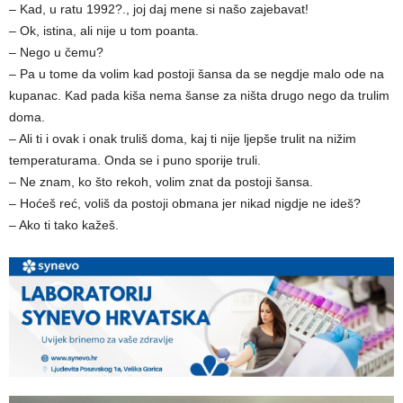
– Kad, u ratu 1992?., joj daj mene si našo zajebavat!
– Ok, istina, ali nije u tom poanta.
– Nego u čemu?
– Pa u tome da volim kad postoji šansa da se negdje malo ode na
kupanac. Kad pada kiša nema šanse za ništa drugo nego da trulim
doma.
– Ali ti i ovak i onak truliš doma, kaj ti nije ljepše trulit na nižim
temperaturama. Onda se i puno sporije truli.
– Ne znam, ko što rekoh, volim znat da postoji šansa.
– Hoćeš reć, voliš da postoji obmana jer nikad nigdje ne ideš?
– Ako ti tako kažeš.