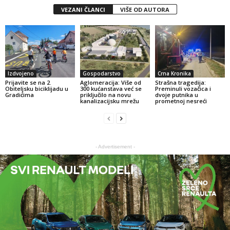
VEZANI ČLANCI
VIŠE OD AUTORA
Izdvojeno
Gospodarstvo
Crna Kronika
Prijavite se na 2.
Aglomeracija: Više od
Strašna tragedija:
Obiteljsku biciklijadu u
300 kućanstava već se
Preminuli vozačica i
Gradićima
priključilo na novu
dvoje putnika u
kanalizacijsku mrežu
prometnoj nesreći
- Advertisement -