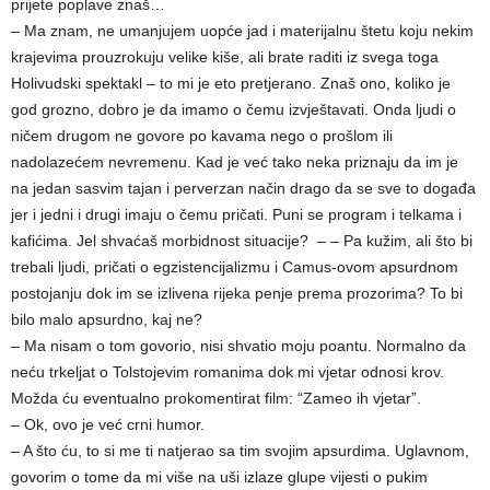
prijete poplave znaš…
– Ma znam, ne umanjujem uopće jad i materijalnu štetu koju nekim
krajevima prouzrokuju velike kiše, ali brate raditi iz svega toga
Holivudski spektakl – to mi je eto pretjerano. Znaš ono, koliko je
god grozno, dobro je da imamo o čemu izvještavati. Onda ljudi o
ničem drugom ne govore po kavama nego o prošlom ili
nadolazećem nevremenu. Kad je već tako neka priznaju da im je
na jedan sasvim tajan i perverzan način drago da se sve to događa
jer i jedni i drugi imaju o čemu pričati. Puni se program i telkama i
kafićima. Jel shvaćaš morbidnost situacije? – – Pa kužim, ali što bi
trebali ljudi, pričati o egzistencijalizmu i Camus-ovom apsurdnom
postojanju dok im se izlivena rijeka penje prema prozorima? To bi
bilo malo apsurdno, kaj ne?
– Ma nisam o tom govorio, nisi shvatio moju poantu. Normalno da
neću trkeljat o Tolstojevim romanima dok mi vjetar odnosi krov.
Možda ću eventualno prokomentirat film: “Zameo ih vjetar”.
– Ok, ovo je već crni humor.
– A što ću, to si me ti natjerao sa tim svojim apsurdima. Uglavnom,
govorim o tome da mi više na uši izlaze glupe vijesti o pukim