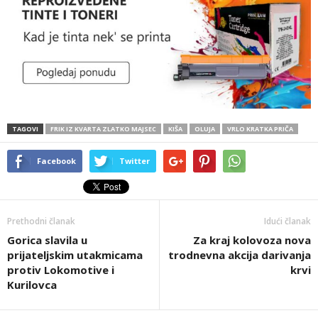
TAGOVI
FRIK IZ KVARTA ZLATKO MAJSEC
KIŠA
OLUJA
VRLO KRATKA PRIČA
Facebook
Twitter
Prethodni članak
Idući članak
Gorica slavila u
Za kraj kolovoza nova
prijateljskim utakmicama
trodnevna akcija darivanja
protiv Lokomotive i
krvi
Kurilovca