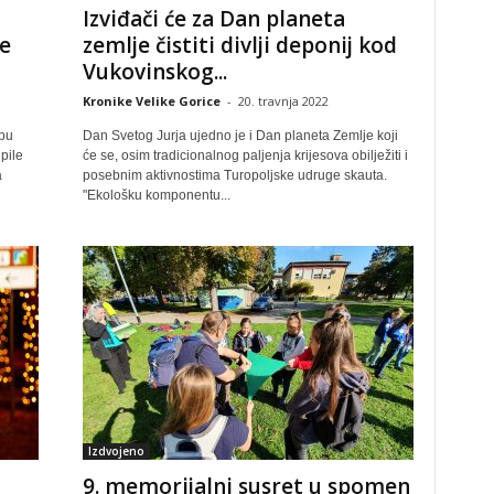
Izviđači će za Dan planeta
še
zemlje čistiti divlji deponij kod
Vukovinskog...
Kronike Velike Gorice
-
20. travnja 2022
opu
Dan Svetog Jurja ujedno je i Dan planeta Zemlje koji
pile
će se, osim tradicionalnog paljenja krijesova obilježiti i
a
posebnim aktivnostima Turopoljske udruge skauta.
"Ekološku komponentu...
Izdvojeno
9. memorijalni susret u spomen