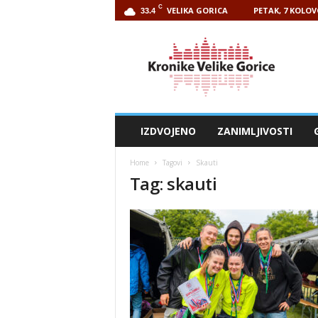
C
VELIKA GORICA
PETAK, 7 KOLOV
33.4
Kronike
Velike
Gorice
IZDVOJENO
ZANIMLJIVOSTI
Home
Tagovi
Skauti
Tag: skauti