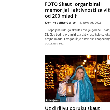
FOTO Skauti organizirali
memorijal i aktivnosti za vi
od 200 mladih...
Kronike Velike Gorice
-
8. listopada 2022
Turopoljska udruga skauta i ove je godine u skl
Dječjeg tjedna organizirala aktivnosti koje su oku
brojne mlade. Ovogodišnje aktivnosti i natjecanj
održavaju se...
Izdvojeno
Uz dirljivu poruku skauti