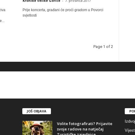
Kronike Velike Gorice
-
7. prosinca 2017
ziva
Prije koncerta, građani će proći gradom u Povorci
svjetlosti
...
Page 1 of 2
JOŠ OBJAVA
PO
Izdvo
Volite fotografirati? Prijavite
svoje radove na natječaj
Vijest
Turističke zajednice