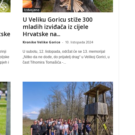
Izdvojeno
U Veliku Goricu stiže 300
mladih izviđača iz cijele
tske
Hrvatske na...
Kronike Velike Gorice
-
10. listopada 2024
inji
U subotu, 12. listopada, održat će se 13. memorijal
oljske
„Nitko da ne dođe, do prijatelj drag“ u Velikoj Gorici, u
pjeh i
čast Tihomira Tomašića -...