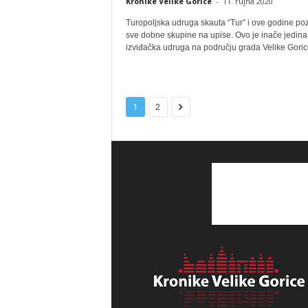
Kronike Velike Gorice
-
11. rujna 2020
Turopoljska udruga skauta “Tur” i ove godine po
sve dobne skupine na upise. Ovo je inače jedina
izviđačka udruga na području grada Velike Gorice
1
2