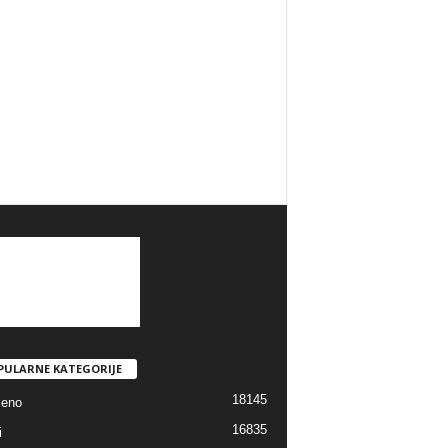
PULARNE KATEGORIJE
18145
jeno
16835
i