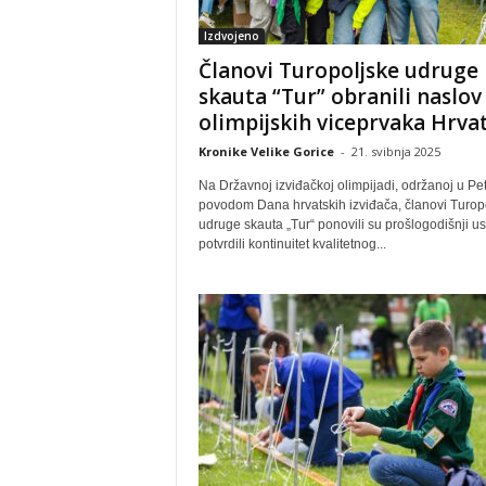
Izdvojeno
Članovi Turopoljske udruge
skauta “Tur” obranili naslov
olimpijskih viceprvaka Hrva
Kronike Velike Gorice
-
21. svibnja 2025
Na Državnoj izviđačkoj olimpijadi, održanoj u Petr
povodom Dana hrvatskih izviđača, članovi Turop
udruge skauta „Tur“ ponovili su prošlogodišnji us
potvrdili kontinuitet kvalitetnog...