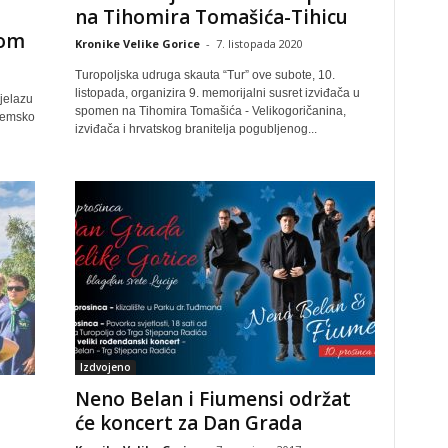
na Tihomira Tomašića-Tihicu
lom
Kronike Velike Gorice
-
7. listopada 2020
Turopoljska udruga skauta “Tur” ove subote, 10.
listopada, organizira 9. memorijalni susret izviđača u
jelazu
spomen na Tihomira Tomašića - Velikogoričanina,
hemsko
izviđača i hrvatskog branitelja pogubljenog...
Izdvojeno
Neno Belan i Fiumensi održat
će koncert za Dan Grada