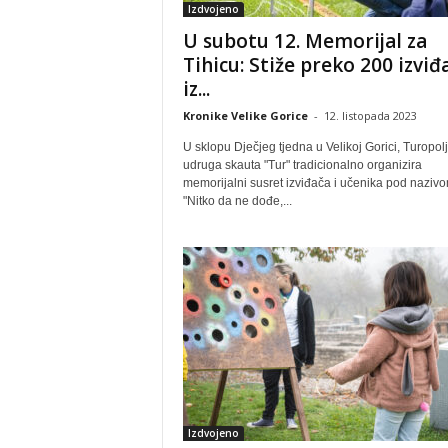
Izdvojeno
U subotu 12. Memorijal za
Tihicu: Stiže preko 200 izviđ
iz...
Kronike Velike Gorice
-
12. listopada 2023
U sklopu Dječjeg tjedna u Velikoj Gorici, Turopol
udruga skauta "Tur" tradicionalno organizira
memorijalni susret izviđača i učenika pod naziv
"Nitko da ne dođe,...
Izdvojeno