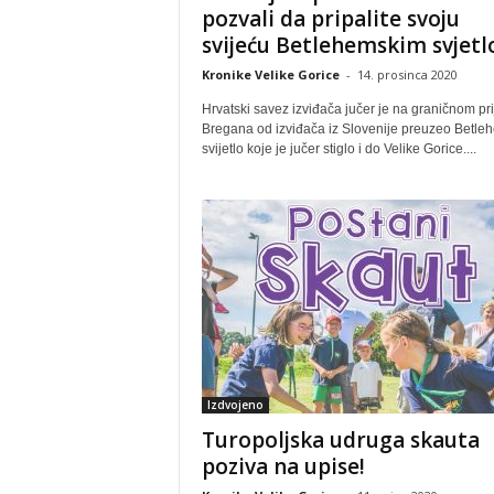
pozvali da pripalite svoju
svijeću Betlehemskim svjet
Kronike Velike Gorice
-
14. prosinca 2020
Hrvatski savez izviđača jučer je na graničnom pri
Bregana od izviđača iz Slovenije preuzeo Betle
svijetlo koje je jučer stiglo i do Velike Gorice....
Izdvojeno
Turopoljska udruga skauta
poziva na upise!