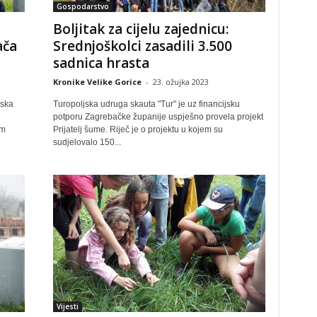
Gospodarstvo
Boljitak za cijelu zajednicu:
ača
Srednjoškolci zasadili 3.500
sadnica hrasta
Kronike Velike Gorice
-
23. ožujka 2023
jska
Turopoljska udruga skauta "Tur" je uz financijsku
potporu Zagrebačke županije uspješno provela projekt
om
Prijatelj šume. Riječ je o projektu u kojem su
sudjelovalo 150...
Vijesti