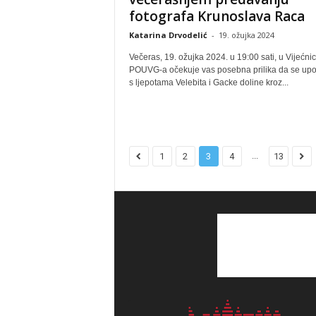
fotografa Krunoslava Raca
Katarina Drvodelić
-
19. ožujka 2024
Večeras, 19. ožujka 2024. u 19:00 sati, u Vijećnic
POUVG-a očekuje vas posebna prilika da se up
s ljepotama Velebita i Gacke doline kroz...
...
1
2
3
4
13