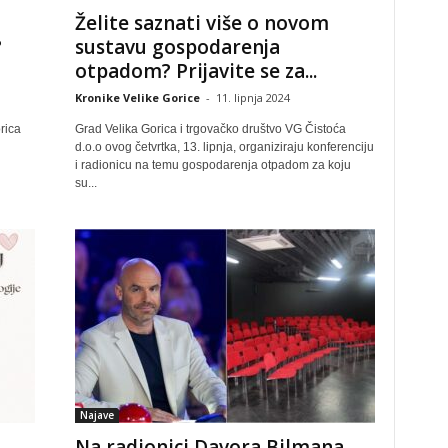
Želite saznati više o novom
?
sustavu gospodarenja
otpadom? Prijavite se za...
Kronike Velike Gorice
-
11. lipnja 2024
rica
Grad Velika Gorica i trgovačko društvo VG Čistoća
d.o.o ovog četvrtka, 13. lipnja, organiziraju konferenciju
i radionicu na temu gospodarenja otpadom za koju
su...
Najave
Na radionici Davora Bilmana