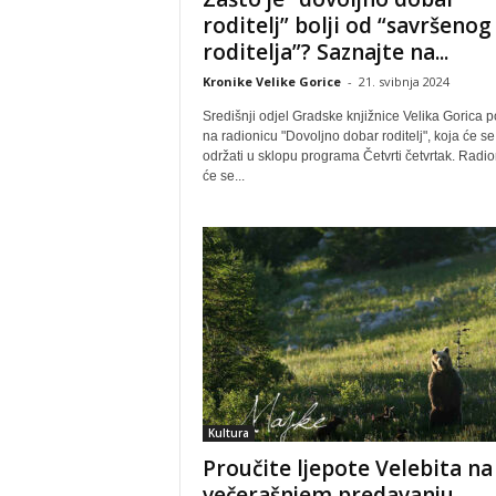
roditelj” bolji od “savršenog
roditelja”? Saznajte na...
Kronike Velike Gorice
-
21. svibnja 2024
Središnji odjel Gradske knjižnice Velika Gorica p
na radionicu "Dovoljno dobar roditelj", koja će se
održati u sklopu programa Četvrti četvrtak. Radio
će se...
Kultura
Proučite ljepote Velebita na
večerašnjem predavanju