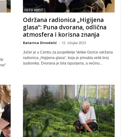
FOTO VIJEST
Održana radionica „Higijena
glasa“: Puna dvorana, odlična
atmosfera i korisna znanja
Katarina Drvodelić
-
12. ožujka 2025
Jučer je u Centru za posjetitelje Velike Gorice održana
radionica „Higijena glasa“, koja je privukla velik broj
ki
sudionika. Dvorana je bila ispunjena, a većinu...
ine"