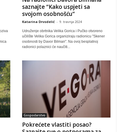
saznajte “Kako uspjeti sa
svojom osobnošću”
Katarina Drvodelić
-
9. travnja 2024
oziva
Udruženje obrtnika Velika Gorica i Pučko otvoreno
učilište Velika Gorica organiziraju radionicu "Skener
nica
osobnosti by Davor Bilman". Na ovoj besplatnoj
radionici polaznici će naučiti...
Gospodarstvo
Pokrećete vlastiti posao?
Saznajte sve o potporama za