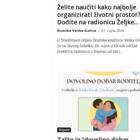
Želite naučiti kako najbolje
organizirati životni prostor
Dođite na radionicu Željke...
Kronike Velike Gorice
-
21. rujna 2024
U Središnjem odjelu Gradske knjižnice Velika Go
će se idućeg četvrtka, 26. rujna u 18 sati održati
praktična radionica u trajanju od sat i...
Najave
Zašto je “dovoljno dobar