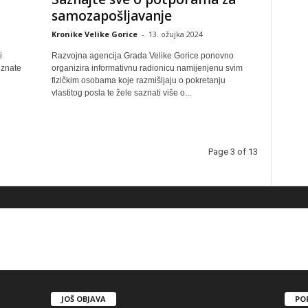
samozapošljavanje
Kronike Velike Gorice
-
13. ožujka 2024
i
Razvojna agencija Grada Velike Gorice ponovno
oznate
organizira informativnu radionicu namijenjenu svim
fizičkim osobama koje razmišljaju o pokretanju
vlastitog posla te žele saznati više o...
Page 3 of 13
JOŠ OBJAVA
PO