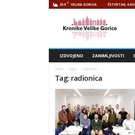
C
VELIKA GORICA
ČETVRTAK, 6 KO
29.9
Kronike
Velike
Gorice
IZDVOJENO
ZANIMLJIVOSTI
Home
Tagovi
Radionica
Tag: radionica