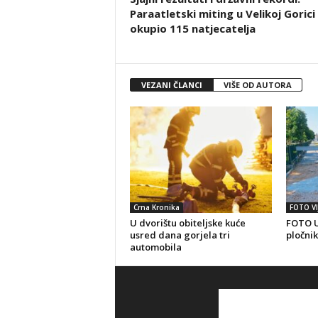
Paraatletski miting u Velikoj Gorici
okupio 115 natjecatelja
VEZANI ČLANCI
VIŠE OD AUTORA
Crna Kronika
FOTO VI
U dvorištu obiteljske kuće
FOTO U
usred dana gorjela tri
pločnik
automobila