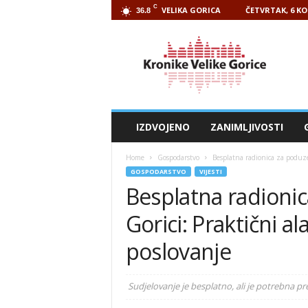
C
VELIKA GORICA
ČETVRTAK, 6 KO
36.8
Kronike
Velike
Gorice
IZDVOJENO
ZANIMLJIVOSTI
Home
Gospodarstvo
Besplatna radionica za poduzetn
GOSPODARSTVO
VIJESTI
Besplatna radionic
Gorici: Praktični ala
poslovanje
Sudjelovanje je besplatno, ali je potrebna pr