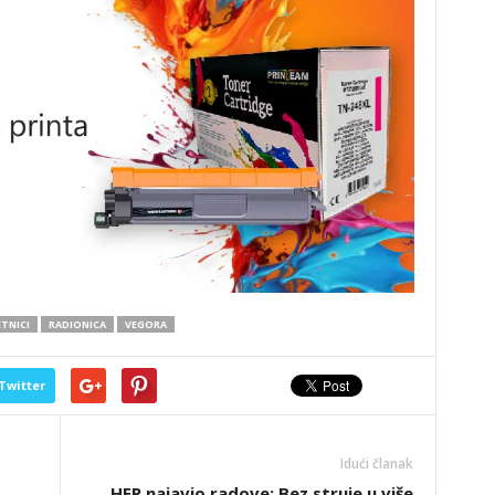
TNICI
RADIONICA
VEGORA
Twitter
Idući članak
HEP najavio radove: Bez struje u više