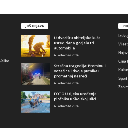
JOŠ OBJAVA
PO
Izdvo
U dvorištu obiteljske kuće
usred dana gorjela tri
Vijest
automobila
Najav
6. kolovoza 2026
Velike
Crna 
Strašna tragedija: Preminuli
Kultu
vozačica i dvoje putnika u
prometnoj nesreći
Sport
6. kolovoza 2026
Zaniml
FOTO U tijeku uređenje
pločnika u Školskoj ulici
6. kolovoza 2026