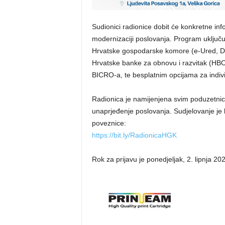
Sudionici radionice dobit će konkretne inf
modernizaciji poslovanja. Program uključuje
Hrvatske gospodarske komore (e-Ured, Dig
Hrvatske banke za obnovu i razvitak (H
BICRO-a, te besplatnim opcijama za indiv
Radionica je namijenjena svim poduzetnici
unaprjeđenje poslovanja. Sudjelovanje je 
poveznice:
https://bit.ly/RadionicaHGK
Rok za prijavu je ponedjeljak, 2. lipnja 202