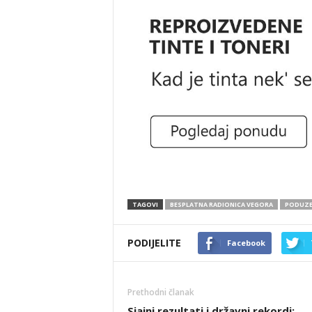
TAGOVI
BESPLATNA RADIONICA VEGORA
PODUZE
PODIJELITE
Facebook
Prethodni članak
Sjajni rezultati i državni rekordi: