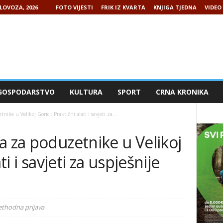
LOVOZA, 2026
FOTO VIJESTI
FRIK IZ KVARTA
KNJIGA TJEDNA
VIDEO 
GOSPODARSTVO
KULTURA
SPORT
CRNA KRONIKA
ike u Velikoj Gorici: Praktični alati i savjeti za...
a za poduzetnike u Velikoj
ti i savjeti za uspješnije
ethodna prijava