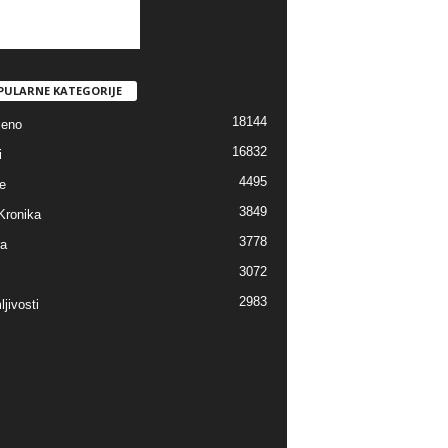
PULARNE KATEGORIJE
18144
jeno
16832
i
4495
e
3849
Kronika
3778
ra
3072
2983
jivosti