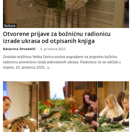
Kultura
Otvorene prijave za božnićnu radionicu
izrade ukrasa od otpisanih knjiga
Katarina Drvodelić
-
6. prosinca 2025
Gradska knjižnica Velika Gorica poziva sugrađane na prigodnu božićnu
radionicu posvećenu izradi jedinstvenih ukrasa. Radionica će se održati u
srijedu, 10. prosinca 2025., u...