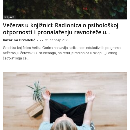
Najave
Večeras u knjižnici: Radionica o psihološkoj
otpornosti i pronalaženju ravnoteže u...
Katarina Drvodelić
-
27. studenoga 2025
Gradska knjižnica Velika Gorica nastavlja s ciklusom edukativnih programa.
Večeras, u četvrtak 27. studenoga, na redu je radionica u sklopu „Četrtog
četrtka“ koja će...