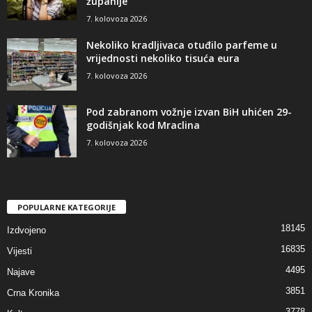
županije
7. kolovoza 2026
Nekoliko kradljivaca otuđilo parfeme u
vrijednosti nekoliko tisuća eura
7. kolovoza 2026
Pod zabranom vožnje izvan BiH uhićen 29-
godišnjak kod Mraclina
7. kolovoza 2026
POPULARNE KATEGORIJE
18145
Izdvojeno
16835
Vijesti
4495
Najave
3851
Crna Kronika
3778