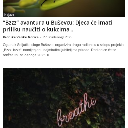
Najave
“Bzzz” avantura u Buševcu: Djeca će imati
priliku naučiti o kukcima...
Kronike Velike Gorice
-
27. studenoga 2025
Ogranak Seljačke sloge Buševec organizira drugu radionicu u sklopu projekta
„Bzzz, bzzz“, namijenjenu najmlađim ljubiteljima prirode. Radionice će se
održati 29. studenoga 2025. u...