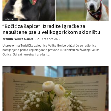
Izdvojeno
“Božić za šapice”: Izradite igračke za
napuštene pse u velikogoričkom skloništu
Kronike Velike Gorice
-
20. prosinca 2025
U prostorima Turističke zajednice Velike Gorice održat će se radionica
namijenjena psima koji blagdane provode u Skloništu za životinje Velika
Gorica. Svi zainteresirani građani...