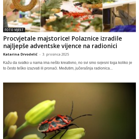
FOTO VIJEST
Procvjetale majstorice! Polaznice izradile
najljepše adventske vijence na radionici
Katarina Drvodelić
-
3. prosinca 2025
Kažu da svatko u nama ima nešto kreativno, no svi smo svjesni toga koliko je
to često teško izazvati ili pronaći. Međutim, jučerašnja radionica...