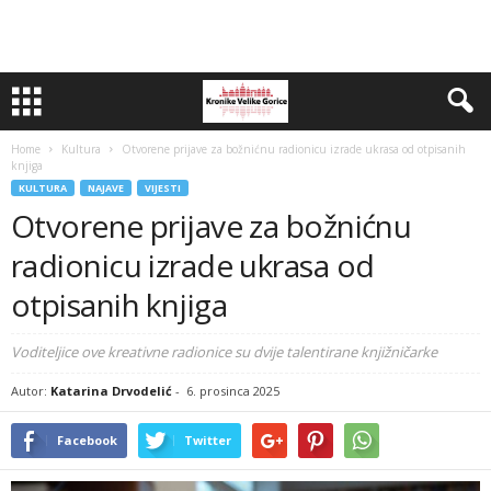
Home
Kultura
Otvorene prijave za božnićnu radionicu izrade ukrasa od otpisanih
knjiga
KULTURA
NAJAVE
VIJESTI
Otvorene prijave za božnićnu
radionicu izrade ukrasa od
otpisanih knjiga
Voditeljice ove kreativne radionice su dvije talentirane knjižničarke
Autor:
Katarina Drvodelić
-
6. prosinca 2025
Facebook
Twitter