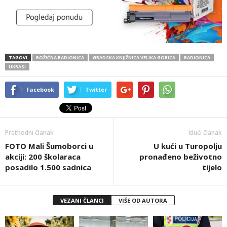
TAGOVI
BOŽIĆNA RADIONICA
GRADSKA KNJIŽNICA VELIKA GORICA
RADIONICA
UKRASI
Facebook
Twitter
Prethodni članak
Idući članak
FOTO Mali Šumoborci u
U kući u Turopolju
akciji: 200 školaraca
pronađeno beživotno
posadilo 1.500 sadnica
tijelo
VEZANI ČLANCI
VIŠE OD AUTORA