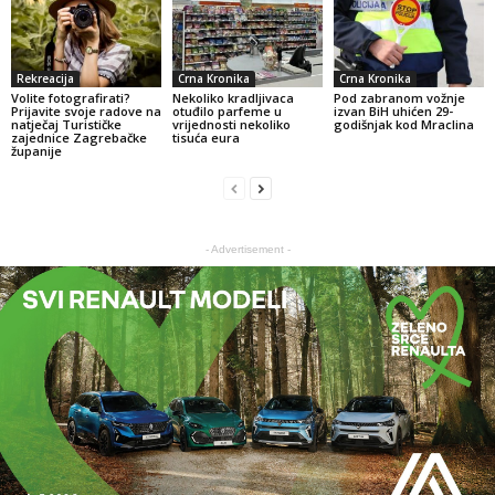
Rekreacija
Crna Kronika
Crna Kronika
Volite fotografirati?
Nekoliko kradljivaca
Pod zabranom vožnje
Prijavite svoje radove na
otuđilo parfeme u
izvan BiH uhićen 29-
natječaj Turističke
vrijednosti nekoliko
godišnjak kod Mraclina
zajednice Zagrebačke
tisuća eura
županije
- Advertisement -