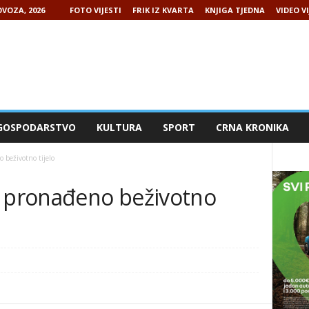
VOZA, 2026
FOTO VIJESTI
FRIK IZ KVARTA
KNJIGA TJEDNA
VIDEO VI
GOSPODARSTVO
KULTURA
SPORT
CRNA KRONIKA
 beživotno tijelo
u pronađeno beživotno