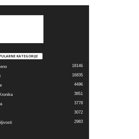
PULARNE KATEGORIJE
18146
jeno
16835
i
4496
e
3851
Kronika
3778
ra
3072
2983
jivosti