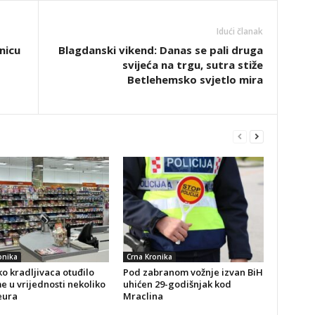
Idući članak
nicu
Blagdanski vikend: Danas se pali druga
svijeća na trgu, sutra stiže
Betlehemsko svjetlo mira
onika
Crna Kronika
o kradljivaca otuđilo
Pod zabranom vožnje izvan BiH
 u vrijednosti nekoliko
uhićen 29-godišnjak kod
eura
Mraclina