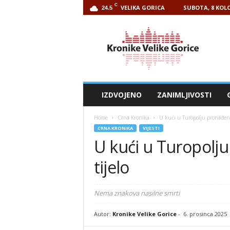
C
VELIKA GORICA
SUBOTA, 8 KOLO
24.5
Kronike
Velike
Gorice
IZDVOJENO
ZANIMLJIVOSTI
Home
Crna Kronika
U kući u Turopolju pronađeno
CRNA KRONIKA
VIJESTI
U kući u Turopolj
tijelo
Nema znakova nasilne smrti
Autor:
Kronike Velike Gorice
-
6. prosinca 2025