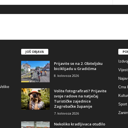
JOŠ OBJAVA
PO
Izdvo
Prijavite se na 2. Obiteljsku
biciklijadu u Gradićima
Vijest
8. kolovoza 2026
Najav
Velike
Crna 
Volite fotografirati? Prijavite
svoje radove na natječaj
Kultu
Turističke zajednice
Sport
Zagrebačke županije
Zaniml
7. kolovoza 2026
Nekoliko kradljivaca otuđilo