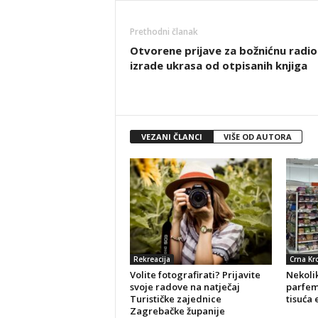
Prethodni članak
Otvorene prijave za božnićnu radio
izrade ukrasa od otpisanih knjiga
VEZANI ČLANCI
VIŠE OD AUTORA
Rekreacija
Crna Kr
Volite fotografirati? Prijavite
Nekolik
svoje radove na natječaj
parfeme
Turističke zajednice
tisuća 
Zagrebačke županije