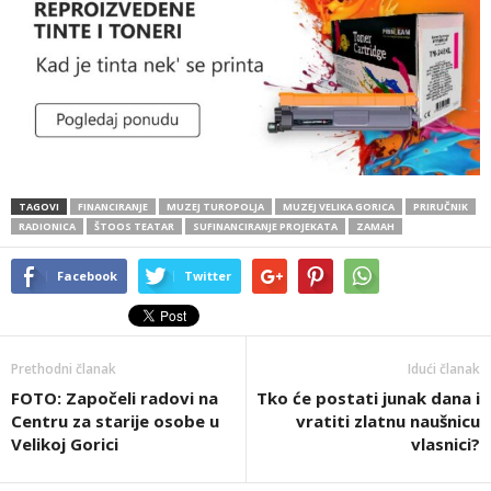
TAGOVI
FINANCIRANJE
MUZEJ TUROPOLJA
MUZEJ VELIKA GORICA
PRIRUČNIK
RADIONICA
ŠTOOS TEATAR
SUFINANCIRANJE PROJEKATA
ZAMAH
Facebook
Twitter
Prethodni članak
Idući članak
FOTO: Započeli radovi na
Tko će postati junak dana i
Centru za starije osobe u
vratiti zlatnu naušnicu
Velikoj Gorici
vlasnici?