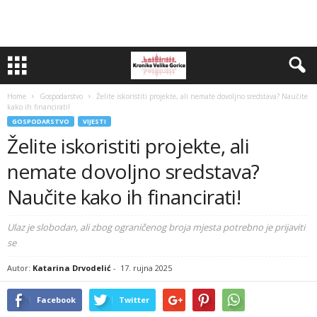
Home
Gospodarstvo
Želite iskoristiti projekte, ali nemate dovoljno sredstava? Naučite
kako ih financirati!
GOSPODARSTVO
VIJESTI
Želite iskoristiti projekte, ali
nemate dovoljno sredstava?
Naučite kako ih financirati!
Ulaz je slobodan, ali zbog ograničenog broja mjesta potrebno je prijaviti
se
Autor:
Katarina Drvodelić
-
17. rujna 2025
Facebook
Twitter