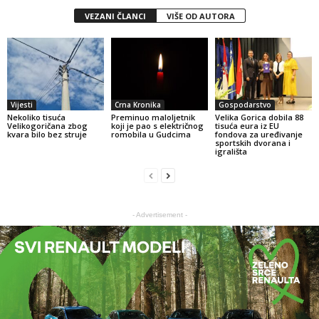
VEZANI ČLANCI
VIŠE OD AUTORA
Vijesti
Crna Kronika
Gospodarstvo
Nekoliko tisuća
Preminuo maloljetnik
Velika Gorica dobila 88
Velikogoričana zbog
koji je pao s električnog
tisuća eura iz EU
kvara bilo bez struje
romobila u Gudcima
fondova za uređivanje
sportskih dvorana i
igrališta
- Advertisement -