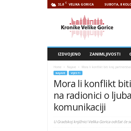
C
VELIKA GORICA
SUBOTA, 8 KOLO
31.8
Kronike
Velike
Gorice
IZDVOJENO
ZANIMLJIVOSTI
Home
Najave
Mora li konflikt biti kraj partnerstva
NAJAVE
VIJESTI
Mora li konflikt bi
na radionici o ljub
komunikaciji
U Gradskoj knjižnici Velika Gorica održat će s