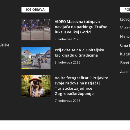
JOŠ OBJAVA
PO
Izdvo
VIDEO Masovna tučnjava
navijača na parkingu Zračne
Vijest
luke u Velikoj Gorici
Najav
8. kolovoza 2026
Velike
Crna 
Prijavite se na 2. Obiteljsku
Kultu
biciklijadu u Gradićima
8. kolovoza 2026
Sport
Zaniml
Volite fotografirati? Prijavite
svoje radove na natječaj
Turističke zajednice
Zagrebačke županije
7. kolovoza 2026