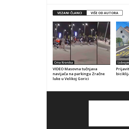
VEZANI ČLANCI
VIŠE OD AUTORA
Crna Kronika
Izdvoje
VIDEO Masovna tučnjava
Prijavi
navijača na parkingu Zračne
bicikli
luke u Velikoj Gorici