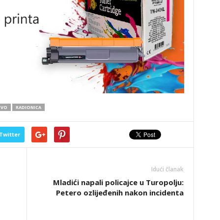
TVO
RADIONICA
Twitter
Idući članak
Mladići napali policajce u Turopolju:
Petero ozlijeđenih nakon incidenta