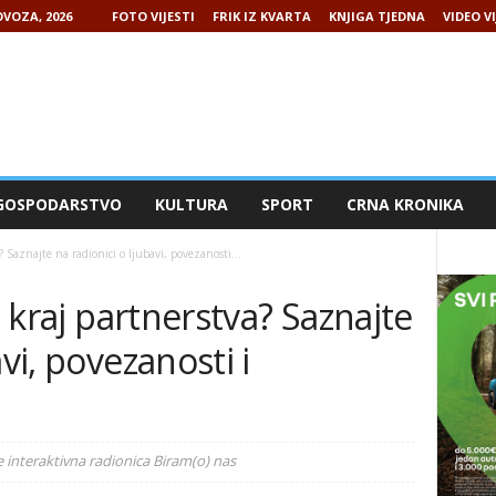
VOZA, 2026
FOTO VIJESTI
FRIK IZ KVARTA
KNJIGA TJEDNA
VIDEO VI
GOSPODARSTVO
KULTURA
SPORT
CRNA KRONIKA
? Saznajte na radionici o ljubavi, povezanosti...
ti kraj partnerstva? Saznajte
avi, povezanosti i
e interaktivna radionica Biram(o) nas