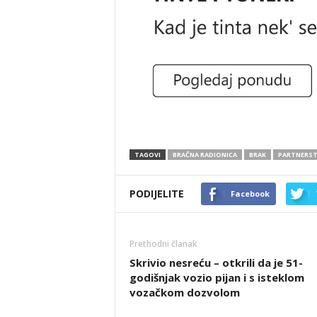
TAGOVI
BRAČNA RADIONICA
BRAK
PARTNERS
PODIJELITE
Facebook
Prethodni članak
Skrivio nesreću – otkrili da je 51-
godišnjak vozio pijan i s isteklom
vozačkom dozvolom