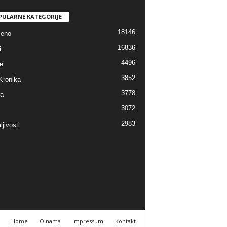
PULARNE KATEGORIJE
18146
jeno
16836
i
4496
e
3852
Kronika
3778
ra
3072
2983
jivosti
Home
O nama
Impressum
Kontakt