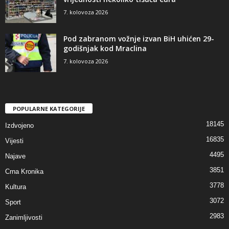
7. kolovoza 2026
Pod zabranom vožnje izvan BiH uhićen 29-
godišnjak kod Mraclina
7. kolovoza 2026
POPULARNE KATEGORIJE
18145
Izdvojeno
16835
Vijesti
4495
Najave
3851
Crna Kronika
3778
Kultura
3072
Sport
2983
Zanimljivosti