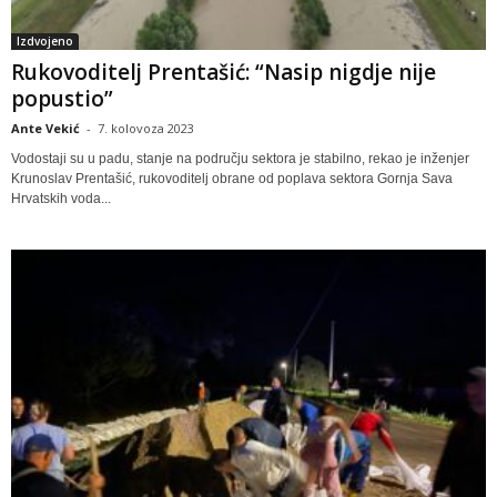
Izdvojeno
Rukovoditelj Prentašić: “Nasip nigdje nije
popustio”
Ante Vekić
-
7. kolovoza 2023
Vodostaji su u padu, stanje na području sektora je stabilno, rekao je inženjer
Krunoslav Prentašić, rukovoditelj obrane od poplava sektora Gornja Sava
Hrvatskih voda...