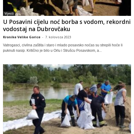
Vijesti
U Posavini cijelu noć borba s vodom, rekordni
vodostaj na Dubrovčaku
Kronike Velike Gorice
-
7. kolovoza 2023
Vatrogasci, civilna zaštita i staro i mlado posavsko noćas su strepili hoće li
puknuti nasip. Kritično je bilo u Orlu i Strušcu Posavskom, a...