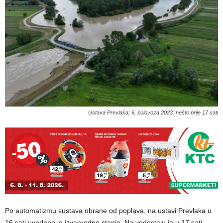
Ustava Prevlaka; 6, kolovoza 2023. nešto prije 17 sati
Po automatizmu sustava obrane od poplava, na ustavi Prevlaka u
16 sati uvedeno je izvanredno stanje. Na vodostaju je u 17 sati