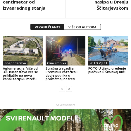
centimetar od
nasipa u Drenju
izvanrednog stanja
Ščitarjevskom
VEZANI ČLANCI
VIŠE OD AUTORA
Gospodarstvo
Crna Kronika
FOTO VIJEST
Aglomeracija: Više od
Strašna tragedija:
FOTO U tijeku uređenje
300 kućanstava već se
Preminuli vozačica i
pločnika u Školskoj ulici
priključilo na novu
dvoje putnika u
kanalizacijsku mrežu
prometnoj nesreći
- Advertisement -