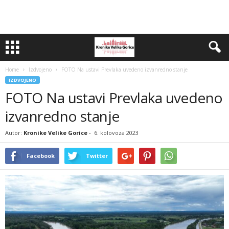
Home
Izdvojeno
FOTO Na ustavi Prevlaka uvedeno izvanredno stanje
IZDVOJENO
FOTO Na ustavi Prevlaka uvedeno
izvanredno stanje
Autor:
Kronike Velike Gorice
-
6. kolovoza 2023
Facebook
Twitter