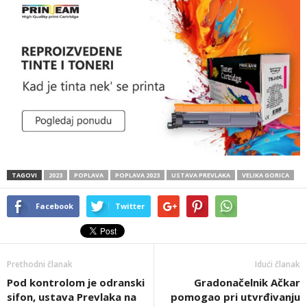
TAGOVI
2023
POPLAVA
POPLAVA 2023
USTAVA PREVLAKA
VELIKA GORICA
Facebook
Twitter
Prethodni članak
Idući članak
Pod kontrolom je odranski
Gradonačelnik Ačkar
sifon, ustava Prevlaka na
pomogao pri utvrđivanju