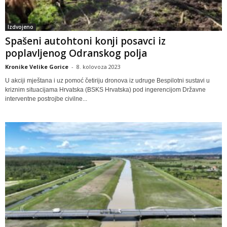
Izdvojeno
Spašeni autohtoni konji posavci iz
poplavljenog Odranskog polja
Kronike Velike Gorice
-
8. kolovoza 2023
U akciji mještana i uz pomoć četiriju dronova iz udruge Bespilotni sustavi u
kriznim situacijama Hrvatska (BSKS Hrvatska) pod ingerencijom Državne
interventne postrojbe civilne...