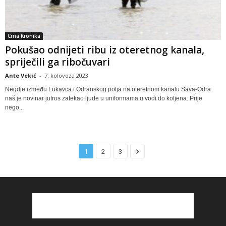
Crna Kronika
Pokušao odnijeti ribu iz oteretnog kanala,
spriječili ga ribočuvari
Ante Vekić
-
7. kolovoza 2023
Negdje između Lukavca i Odranskog polja na oteretnom kanalu Sava-Odra
naš je novinar jutros zatekao ljude u uniformama u vodi do koljena. Prije
nego...
1
2
3