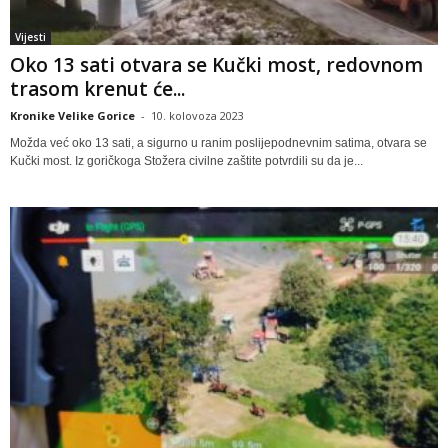
Vijesti
Oko 13 sati otvara se Kučki most, redovnom
trasom krenut će...
Kronike Velike Gorice
-
10. kolovoza 2023
Možda već oko 13 sati, a sigurno u ranim poslijepodnevnim satima, otvara se
Kučki most. Iz goričkoga Stožera civilne zaštite potvrdili su da je...