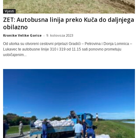
Vijesti
ZET: Autobusna linija preko Kuča do daljnjega
obilazno
Kronike Velike Gorice
-
9. kolovoza 2023
Od utorka su otvoreni cestovni prijelazi Gradići – Petrovina i Donja Lomnica –
Lukavec te autobusne linije 310 i 319 od 11.15 sati ponovno prometuju
uobičajenim...