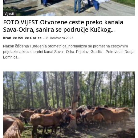
Vijesti
FOTO VIJEST Otvorene ceste preko kanala
Sava-Odra, sanira se područje Kučkog...
Kronike Velike Gorice
-
8. kolovoza 2023
Nakon čišćenja i uređenja prometnica, normalizira se promet na cestovnim
prijelazima kroz oteretni kanal Sava - Odra. Prijelazi Gradići - Petrovina i Donja
Lomnica...