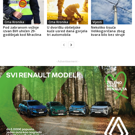
Crna Kronika
Crna Kronika
Vijesti
Pod zabranom vožnje
U dvorištu obiteljske
Nekoliko tisuća
izvan BiH uhićen 29-
kuće usred dana gorjela
Velikogoričana zbog
godišnjak kod Mraclina
tri automobila
kvara bilo bez struje
- Advertisement -