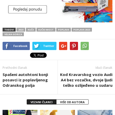
TAGOVI
2023
KUČE
KUČKI MOST
POPLAVA
POPLAVA 2023
VELIKA GORICA
Facebook
Twitter
Prethodni članak
Idući članak
Spašeni autohtoni konji
Kod Kravarskog vozio Audi
posavci iz poplavljenog
A4 bez vozačke, dvoje ljudi
Odranskog polja
teško ozlijeđeno u sudaru
VEZANI ČLANCI
VIŠE OD AUTORA