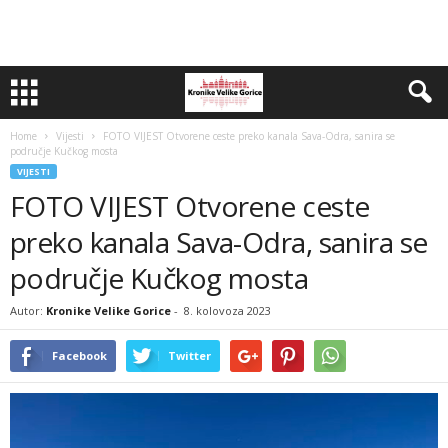
Home
Vijesti
FOTO VIJEST Otvorene ceste preko kanala Sava-Odra, sanira se
područje Kučkog mosta
VIJESTI
FOTO VIJEST Otvorene ceste
preko kanala Sava-Odra, sanira se
područje Kučkog mosta
Autor:
Kronike Velike Gorice
-
8. kolovoza 2023
Facebook
Twitter