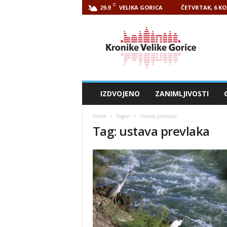
C
VELIKA GORICA
ČETVRTAK, 6 KO
29.9
Kronike
Velike
Gorice
IZDVOJENO
ZANIMLJIVOSTI
Home
Tagovi
Ustava prevlaka
Tag: ustava prevlaka