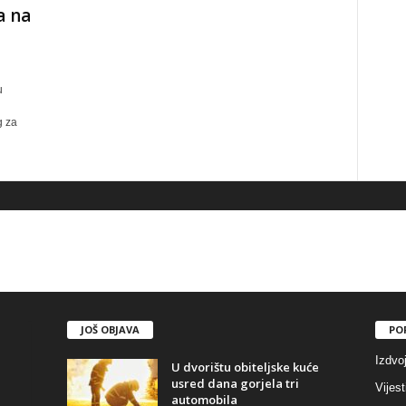
a na
u
g za
JOŠ OBJAVA
PO
Izdvo
U dvorištu obiteljske kuće
usred dana gorjela tri
Vijest
automobila