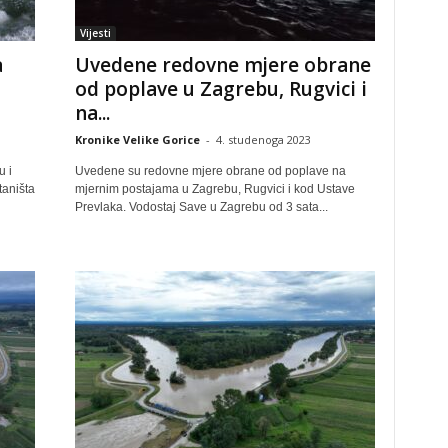
Vijesti
a
Uvedene redovne mjere obrane
od poplave u Zagrebu, Rugvici i
na...
Kronike Velike Gorice
-
4. studenoga 2023
u i
Uvedene su redovne mjere obrane od poplave na
taništa
mjernim postajama u Zagrebu, Rugvici i kod Ustave
Prevlaka. Vodostaj Save u Zagrebu od 3 sata...