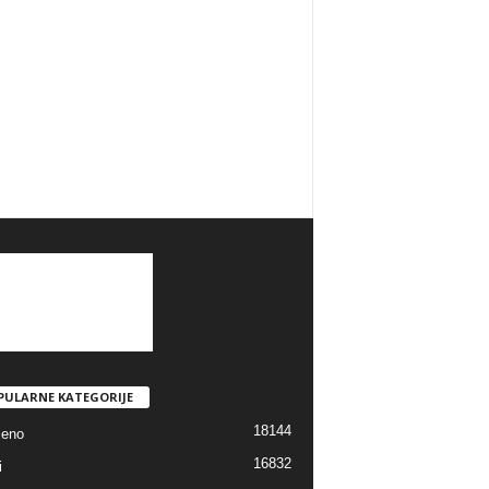
PULARNE KATEGORIJE
18144
jeno
16832
i