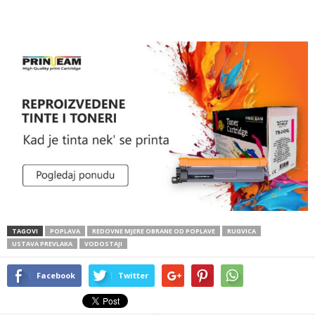
TAGOVI
POPLAVA
REDOVNE MJERE OBRANE OD POPLAVE
RUGVICA
USTAVA PREVLAKA
VODOSTAJI
Facebook
Twitter