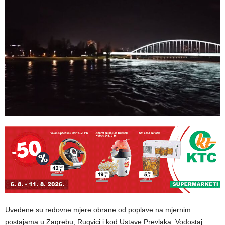
Uvedene su redovne mjere obrane od poplave na mjernim
postajama u Zagrebu, Rugvici i kod Ustave Prevlaka. Vodostaj