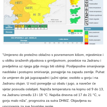
“Umjereno do pretežno oblačno s povremenom kišom, mjestimice i
u obliku izraženih pljuskova s grmljavinom, posebice na Jadranu i
predjelima uz njega gdje mogu biti obilniji. Poslijepodne smanjivanje
naoblake i postupno smirivanje, ponajprije na zapadu zemlje. Puhat
će umjeren do jak jugozapadni i južni vjetar, osobito u gorju i na
Jadranu olujan. U noći ponegdje uz obalu i jugo, a navečer će
vjetar posvuda oslabjeti. Najniža temperatura na kopnu od 9 do 13,
na Jadranu između 13 i 18 °C. Najviša dnevna od 17 do 21 °C, u
gorju malo niža”, prognozira za sutra DHMZ. Objavljena su
upozorenja za sve hrvatske regije.