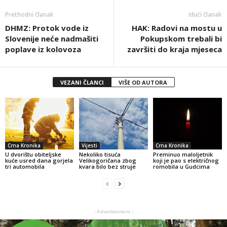
Prethodni članak
Idući članak
DHMZ: Protok vode iz
HAK: Radovi na mostu u
Slovenije neće nadmašiti
Pokupskom trebali bi
poplave iz kolovoza
završiti do kraja mjeseca
VEZANI ČLANCI
VIŠE OD AUTORA
Crna Kronika
Vijesti
Crna Kronika
U dvorištu obiteljske
Nekoliko tisuća
Preminuo maloljetnik
kuće usred dana gorjela
Velikogoričana zbog
koji je pao s električnog
tri automobila
kvara bilo bez struje
romobila u Gudcima
- Advertisement -