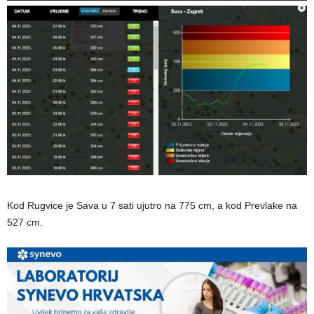
Kod Rugvice je Sava u 7 sati ujutro na 775 cm, a kod Prevlake na
527 cm.