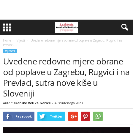
Home
Vijesti
Uvedene redovne mjere obrane od poplave u Zagrebu, Rugvici i na
Prevlaci,...
VIJESTI
Uvedene redovne mjere obrane
od poplave u Zagrebu, Rugvici i na
Prevlaci, sutra nove kiše u
Sloveniji
Autor:
Kronike Velike Gorice
-
4. studenoga 2023
Facebook
Twitter