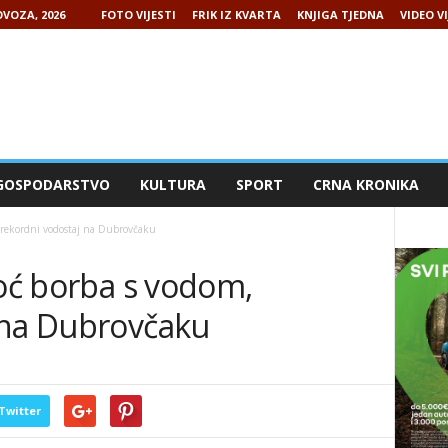
VOZA, 2026
FOTO VIJESTI
FRIK IZ KVARTA
KNJIGA TJEDNA
VIDEO VI
GOSPODARSTVO
KULTURA
SPORT
CRNA KRONIKA
, rekordni vodostaj na Dubrovčaku
noć borba s vodom,
 na Dubrovčaku
Twitter