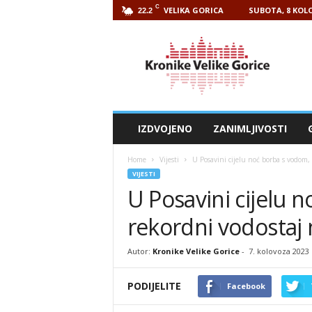
C
VELIKA GORICA
SUBOTA, 8 KOLO
22.2
Kronike
Velike
Gorice
IZDVOJENO
ZANIMLJIVOSTI
Home
Vijesti
U Posavini cijelu noć borba s vodom
VIJESTI
U Posavini cijelu 
rekordni vodostaj
Autor:
Kronike Velike Gorice
-
7. kolovoza 2023
PODIJELITE
Facebook