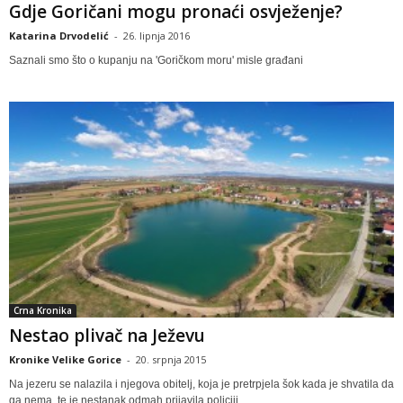
Gdje Goričani mogu pronaći osvježenje?
Katarina Drvodelić
-
26. lipnja 2016
Saznali smo što o kupanju na 'Goričkom moru' misle građani
Crna Kronika
Nestao plivač na Ježevu
Kronike Velike Gorice
-
20. srpnja 2015
Na jezeru se nalazila i njegova obitelj, koja je pretrpjela šok kada je shvatila da
ga nema, te je nestanak odmah prijavila policiji.