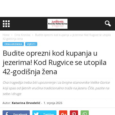
Home
Crna Kronika
Budite oprezni kod kupanja u jezerima! Kod Rugvice se utopila
42-godišnja žena
CRNA KRONIKA
VIJESTI
Budite oprezni kod kupanja u
jezerima! Kod Rugvice se utopila
42-godišnja žena
Ova tragedija treba biti upozorenje i za brojne stanovnike Velike Gorice
koji spas od ljetnih vrućina tradicionalno traže na jezeru Čiče, pazite na
sebe i druge
Autor:
Katarina Drvodelić
-
1. srpnja 2026
Facebook
Twitter