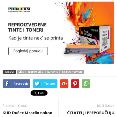
TAGOVI
ČIČE
JEZERO ČIČE
KUPANJE
LJETNO KUPANJE
Facebook
Twitter
Prethodni članak
Idući članak
KUD Dučec Mraclin nakon
ČITATELJI PREPORUČUJU