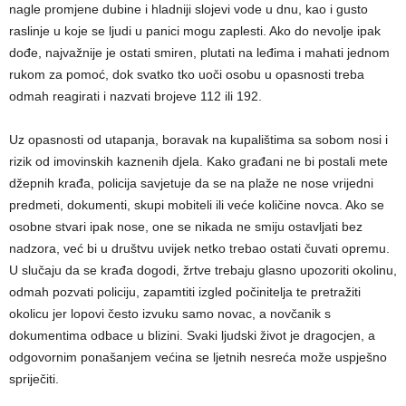
nagle promjene dubine i hladniji slojevi vode u dnu, kao i gusto
raslinje u koje se ljudi u panici mogu zaplesti. Ako do nevolje ipak
dođe, najvažnije je ostati smiren, plutati na leđima i mahati jednom
rukom za pomoć, dok svatko tko uoči osobu u opasnosti treba
odmah reagirati i nazvati brojeve 112 ili 192.
Uz opasnosti od utapanja, boravak na kupalištima sa sobom nosi i
rizik od imovinskih kaznenih djela. Kako građani ne bi postali mete
džepnih krađa, policija savjetuje da se na plaže ne nose vrijedni
predmeti, dokumenti, skupi mobiteli ili veće količine novca. Ako se
osobne stvari ipak nose, one se nikada ne smiju ostavljati bez
nadzora, već bi u društvu uvijek netko trebao ostati čuvati opremu.
U slučaju da se krađa dogodi, žrtve trebaju glasno upozoriti okolinu,
odmah pozvati policiju, zapamtiti izgled počinitelja te pretražiti
okolicu jer lopovi često izvuku samo novac, a novčanik s
dokumentima odbace u blizini. Svaki ljudski život je dragocjen, a
odgovornim ponašanjem većina se ljetnih nesreća može uspješno
spriječiti.