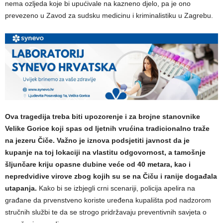
nema ozljeda koje bi upućivale na kazneno djelo, pa je ono
prevezeno u Zavod za sudsku medicinu i kriminalistiku u Zagrebu.
Ova tragedija treba biti upozorenje i za brojne stanovnike
Velike Gorice koji spas od ljetnih vrućina tradicionalno traže
na jezeru Čiče. Važno je iznova podsjetiti javnost da je
kupanje na toj lokaciji na vlastitu odgovornost, a tamošnje
šljunčare kriju opasne dubine veće od 40 metara, kao i
nepredvidive virove zbog kojih su se na Čiču i ranije događala
utapanja.
Kako bi se izbjegli crni scenariji, policija apelira na
građane da prvenstveno koriste uređena kupališta pod nadzorom
stručnih službi te da se strogo pridržavaju preventivnih savjeta o