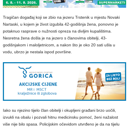
Tragičan događaj koji se zbio na jezeru Trstenik u mjestu Novaki
Nartaski, u kojem je život izgubila 42-godišnja žena, ponovno je
potaknuo rasprave o nužnosti opreza na divljim kupalištima.
Nesretna žena došla je na jezero s članovima obitelji, 43-
godišnjakom i maloljetnicom, a nakon što je oko 20 sati ušla u
vodu, ubrzo je nestala ispod površine.
Iako su njezino tijelo član obitelji i okupljeni građani brzo uočili,
izvukli na obalu i pozvali hitnu medicinsku pomoć, ženi nažalost
više nije bilo spasa. Policijskim očevidom utvrđeno je da na tijelu