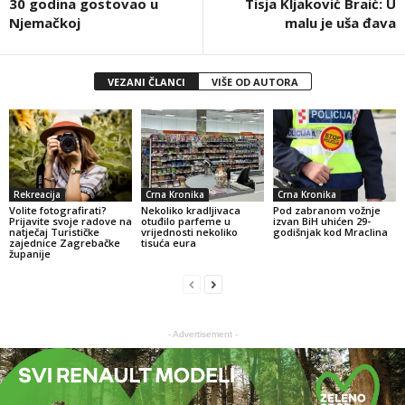
30 godina gostovao u
Tisja Kljaković Braić: U
Njemačkoj
malu je uša đava
VEZANI ČLANCI
VIŠE OD AUTORA
Rekreacija
Crna Kronika
Crna Kronika
Volite fotografirati?
Nekoliko kradljivaca
Pod zabranom vožnje
Prijavite svoje radove na
otuđilo parfeme u
izvan BiH uhićen 29-
natječaj Turističke
vrijednosti nekoliko
godišnjak kod Mraclina
zajednice Zagrebačke
tisuća eura
županije
- Advertisement -