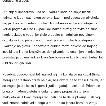
ponašanju u vodi.
Stručnjaci upozoravaju da se u vodu nikada ne smije ulaziti
najmanje jedan sat nakon obroka, kao ni pod utjecajem alkohola,
koji je dokazano jedan od glavnih čimbenika rizika kod utapanja.
Veliku pogrešku čine i kupači koji nakon dužeg boravka na suncu
naglo uskaču u vodu, jer tijelo u dodiru s hladnijom površinom
doživljava šok, pa je u vodu uvijek potrebno ulaziti postepeno.
Skakanje na glavu u nepoznate dubine može dovesti do trajnog
invaliditeta i loma kralježnice, dok plivanje na osamljenim mjestima
predstavlja golem rizik za kronične bolesnike koji bi uvijek trebali biti
u blizini drugih ljudi.
Posebna odgovornost leži na roditeljima koji djecu na kupalištima
moraju neprestano držati na oku, bez obzira na to znaju li plivati, jer
se tragedije u plićaku ili gomili ljudi događaju u sekundi. Pritom se
briga o mlađem djetetu nikada ne smije prepustiti starijem
maloljetniku. Plivači moraju računati i na to da je plivanje u slatkoj
vodi znatno zahtjevnije nego u moru te da jezera karakteriziraju