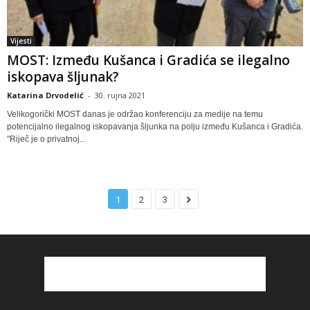
Vijesti
MOST: Između Kušanca i Gradića se ilegalno
iskopava šljunak?
Katarina Drvodelić
-
30. rujna 2021
Velikogorički MOST danas je održao konferenciju za medije na temu
potencijalno ilegalnog iskopavanja šljunka na polju između Kušanca i Gradića.
"Riječ je o privatnoj...
1
2
3