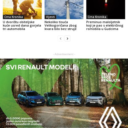
Crna Kronika
Vijesti
Crna Kronika
U dvorištu obiteljske
Nekoliko tisuća
Preminuo maloljetnik
kuće usred dana gorjela
Velikogoričana zbog
koji je pao s električnog
tri automobila
kvara bilo bez struje
romobila u Gudcima
- Advertisement -