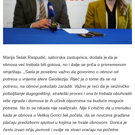
Marija Selak Raspudić, saborska zastupnica, dodala je da je
obnova već trebala biti gotova, no i dalje se priča o privremenom
smještaju.
„Sada je posebno važno da govorimo o obnovi od
potresa u vrijeme afere Geodezija. Riječ je o tome da se na
potresu, na obnovi pokušalo zaraditi. Važno je reći da je seizmičko
poboljšanje dugogodišnji, strateški proces i ona bi trebala obuhvatiti
više zgrada i domova te ih učiniti otpornima na buduće moguće
potrese. No to se nikada nije realiziralo. Nije li cinično da u trenutku
kada je obnova u Velikoj Gorici tek počela, da se novcima građana
plaćaju predizborni spotovi u kojima se hvale obnovom. Gorica je
često izvan očiju javnosti i ovdje se stvari vraćaju na početne