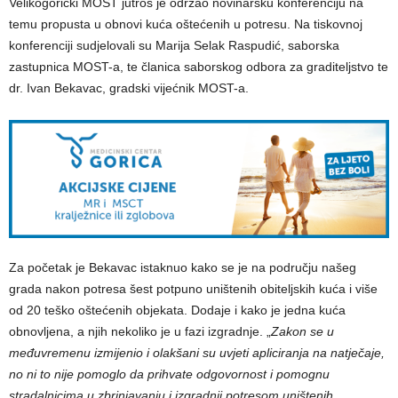
Velikogorički MOST jutros je održao novinarsku konferenciju na
temu propusta u obnovi kuća oštećenih u potresu. Na tiskovnoj
konferenciji sudjelovali su Marija Selak Raspudić, saborska
zastupnica MOST-a, te članica saborskog odbora za graditeljstvo te
dr. Ivan Bekavac, gradski vijećnik MOST-a.
Za početak je Bekavac istaknuo kako se je na području našeg
grada nakon potresa šest potpuno uništenih obiteljskih kuća i više
od 20 teško oštećenih objekata. Dodaje i kako je jedna kuća
obnovljena, a njih nekoliko je u fazi izgradnje. „
Zakon se u
međuvremenu izmijenio i olakšani su uvjeti apliciranja na natječaje,
no ni to nije pomoglo da prihvate odgovornost i pomognu
stradalnicima u zbrinjavanju i izgradnji potresom uništenih