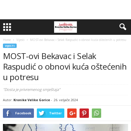
Home
Vijesti
MOST-ovi Bekavac i Selak Raspudić o obnovi kuća oštećenih u potresu
VIJESTI
MOST-ovi Bekavac i Selak
Raspudić o obnovi kuća oštećenih
u potresu
"Dosta je privremenog smještaja"
Autor:
Kronike Velike Gorice
-
26. veljače 2024
Facebook
Twitter