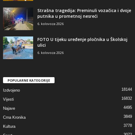
Strašna tragedija: Preminuli vozačica i dvoje
putnika u prometnoj nesreći
6. kolovoza 2026
FOTO U tijeku uređenje pločnika u Školskoj
ulici
6. kolovoza 2026
POPULARNE KATEGORIJE
18144
Izdvojeno
16832
Vijesti
4495
Najave
3849
Crna Kronika
3778
Kultura
3072