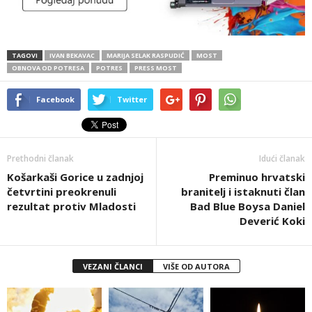
TAGOVI
IVAN BEKAVAC
MARIJA SELAK RASPUDIĆ
MOST
OBNOVA OD POTRESA
POTRES
PRESS MOST
Facebook
Twitter
Prethodni članak
Idući članak
Košarkaši Gorice u zadnjoj
Preminuo hrvatski
četvrtini preokrenuli
branitelj i istaknuti član
rezultat protiv Mladosti
Bad Blue Boysa Daniel
Deverić Koki
VEZANI ČLANCI
VIŠE OD AUTORA