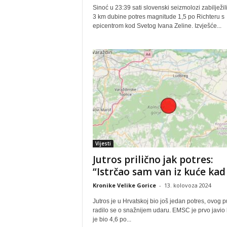
Sinoć u 23:39 sati slovenski seizmolozi zabilježil
3 km dubine potres magnitude 1,5 po Richteru s
epicentrom kod Svetog Ivana Zeline. Izvješće...
Vijesti
Jutros prilično jak potres:
“Istrčao sam van iz kuće kad s
Kronike Velike Gorice
-
13. kolovoza 2024
Jutros je u Hrvatskoj bio još jedan potres, ovog p
radilo se o snažnijem udaru. EMSC je prvo javio
je bio 4,6 po...