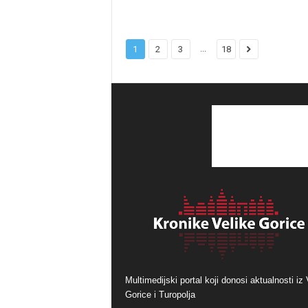
...
1
2
3
18
Multimedijski portal koji donosi aktualnosti iz 
Gorice i Turopolja