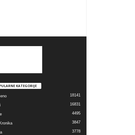
PULARNE KATEGORIJE
18141
jeno
16831
i
4495
e
3847
Kronika
3778
ra