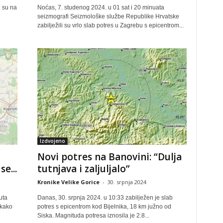
i su na
Noćas, 7. studenog 2024. u 01 sat i 20 minuata
seizmografi Seizmološke službe Republike Hrvatske
zabilježili su vrlo slab potres u Zagrebu s epicentrom...
Izdvojeno
Novi potres na Banovini: “Dulja
e...
tutnjava i zaljuljalo”
Kronike Velike Gorice
-
30. srpnja 2024
uta
Danas, 30. srpnja 2024. u 10:33 zabilježen je slab
 kako
potres s epicentrom kod Bijelnika, 18 km južno od
Siska. Magnituda potresa iznosila je 2.8...