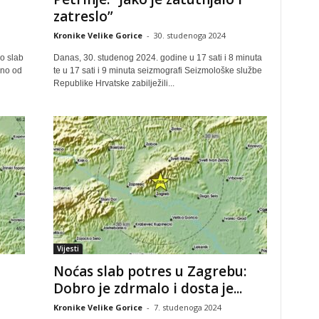
zatreslo”
Kronike Velike Gorice
-
30. studenoga 2024
lo slab
Danas, 30. studenog 2024. godine u 17 sati i 8 minuta
čno od
te u 17 sati i 9 minuta seizmografi Seizmološke službe
Republike Hrvatske zabilježili...
Vijesti
Noćas slab potres u Zagrebu:
Dobro je zdrmalo i dosta je...
Kronike Velike Gorice
-
7. studenoga 2024