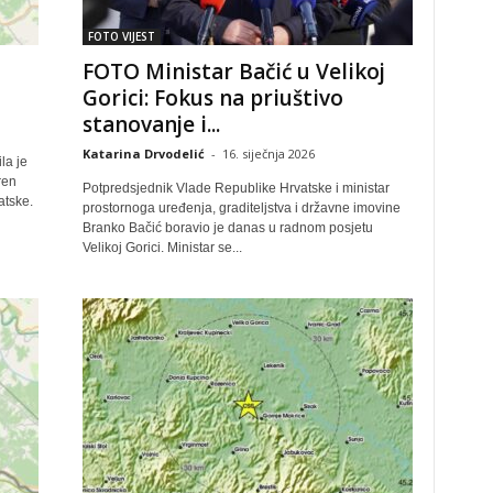
FOTO VIJEST
FOTO Ministar Bačić u Velikoj
Gorici: Fokus na priuštivo
stanovanje i...
Katarina Drvodelić
-
16. siječnja 2026
la je
ren
Potpredsjednik Vlade Republike Hrvatske i ministar
atske.
prostornoga uređenja, graditeljstva i državne imovine
Branko Bačić boravio je danas u radnom posjetu
Velikoj Gorici. Ministar se...