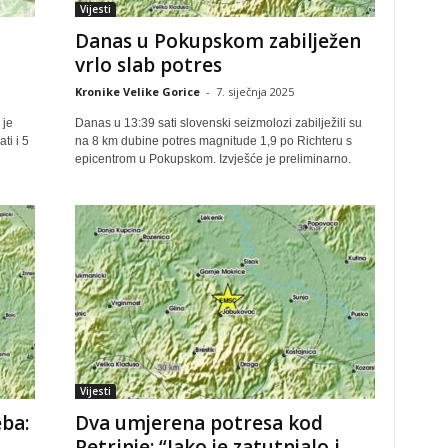
Vijesti
Danas u Pokupskom zabilježen
vrlo slab potres
Kronike Velike Gorice
-
7. siječnja 2025
 je
Danas u 13:39 sati slovenski seizmolozi zabilježili su
ti i 5
na 8 km dubine potres magnitude 1,9 po Richteru s
epicentrom u Pokupskom. Izvješće je preliminarno.
Vijesti
eba:
Dva umjerena potresa kod
Petrinje: “Jako je zatutnjalo i