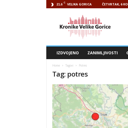
C
VELIKA GORICA
ČETVRTAK, 6 KO
21.6
Kronike
Velike
Gorice
IZDVOJENO
ZANIMLJIVOSTI
Home
Tagovi
Potres
Tag: potres