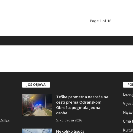
Page 1 of 18
JOŠ OBJAVA
PO
Izdvo
Teška prometna nesreća na
cesti prema Odranskom
Vijest
Obrežu: poginula jedna
osoba
Najav
5. kolovoza 2026
Velike
Crna 
Kultu
Nekoliko tisuća