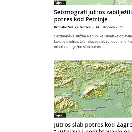
Vijesti
Seizmografi jutros zabilježili
potres kod Petrinje
Kronike Velike Gorice
-
14. listopada 2025
Seizmološka služba Republike Hrvatske objavila
kako je u jutros, 14. listopada 2025. godine, u 7 sa
minuta zabilježen slab potres s...
Vijesti
Jutros slab potres kod Zagr
“Tutnjava i podrhtavanje od