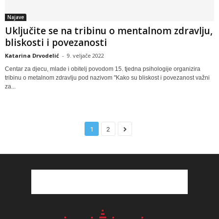
Najave
Uključite se na tribinu o mentalnom zdravlju,
bliskosti i povezanosti
Katarina Drvodelić
-
9. veljače 2022
Centar za djecu, mlade i obitelj povodom 15. tjedna psihologije organizira
tribinu o metalnom zdravlju pod nazivom "Kako su bliskost i povezanost važni
za...
1
2