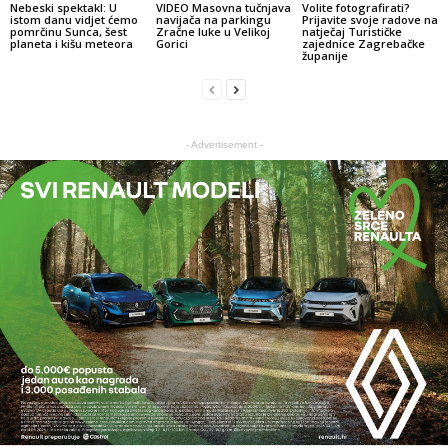
Nebeski spektakl: U
VIDEO Masovna tučnjava
Volite fotografirati?
istom danu vidjet ćemo
navijača na parkingu
Prijavite svoje radove na
pomrčinu Sunca, šest
Zračne luke u Velikoj
natječaj Turističke
planeta i kišu meteora
Gorici
zajednice Zagrebačke
županije
- Advertisement -