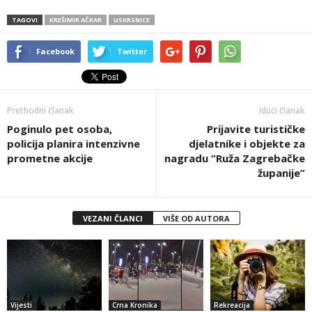
TAGOVI
KREŠIMIR AČKAR
USKRSNICE
Facebook
Twitter
Prethodni članak
Idući članak
Poginulo pet osoba,
Prijavite turističke
policija planira intenzivne
djelatnike i objekte za
prometne akcije
nagradu “Ruža Zagrebačke
županije”
VEZANI ČLANCI
VIŠE OD AUTORA
Vijesti
Crna Kronika
Rekreacija