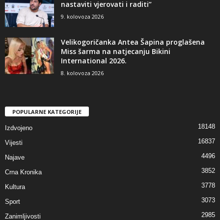
nastaviti vjerovati i raditi”
9. kolovoza 2026
Velikogoričanka Antea Šapina proglašena
Miss šarma na natjecanju Bikini
International 2026.
8. kolovoza 2026
POPULARNE KATEGORIJE
18148
Izdvojeno
16837
Vijesti
4496
Najave
3852
Crna Kronika
3778
Kultura
3073
Sport
2985
Zanimljivosti