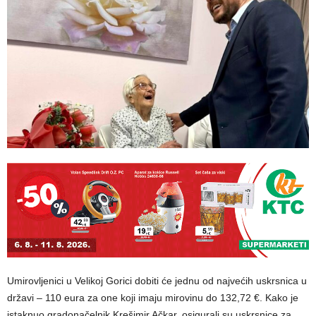
Umirovljenici u Velikoj Gorici dobiti će jednu od najvećih uskrsnica u
državi – 110 eura za one koji imaju mirovinu do 132,72 €. Kako je
istaknuo gradonačelnik Krešimir Ačkar, osigurali su uskrsnice za