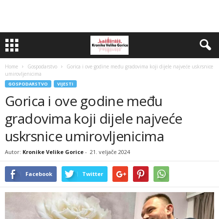
Home
Gospodarstvo
Gorica i ove godine među gradovima koji dijele najveće uskrsnice
umirovljenicima
GOSPODARSTVO
VIJESTI
Gorica i ove godine među
gradovima koji dijele najveće
uskrsnice umirovljenicima
Autor:
Kronike Velike Gorice
-
21. veljače 2024
Facebook
Twitter