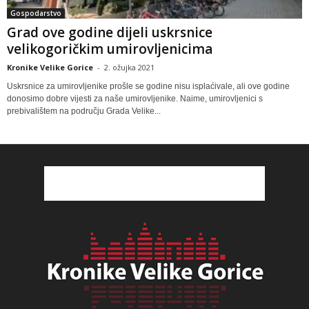
Gospodarstvo
Grad ove godine dijeli uskrsnice
velikogoričkim umirovljenicima
Kronike Velike Gorice
-
2. ožujka 2021
Uskrsnice za umirovljenike prošle se godine nisu isplaćivale, ali ove godine
donosimo dobre vijesti za naše umirovljenike. Naime, umirovljenici s
prebivalištem na području Grada Velike...