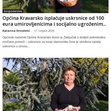
Gospodarstvo
Općina Kravarsko isplaćuje uskrsnice od 100
eura umirovljenicima i socijalno ugroženim...
Katarina Drvodelić
-
17. veljače 2026
Općinski načelnik Općine Kravarsko donio je Zaključak o dodjeli jednokratne
novčane pomoći – uskrsnice za svoje stanovnike čime je utvrđena isplata
uskrsnice u iznosu...