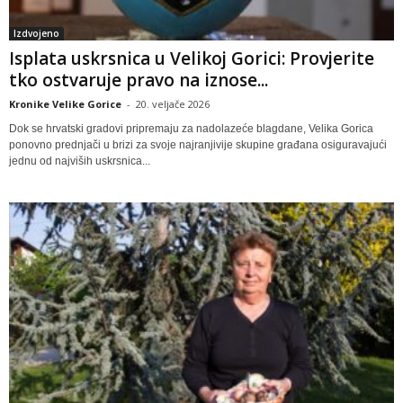
Izdvojeno
Isplata uskrsnica u Velikoj Gorici: Provjerite
tko ostvaruje pravo na iznose...
Kronike Velike Gorice
-
20. veljače 2026
Dok se hrvatski gradovi pripremaju za nadolazeće blagdane, Velika Gorica
ponovno prednjači u brizi za svoje najranjivije skupine građana osiguravajući
jednu od najviših uskrsnica...