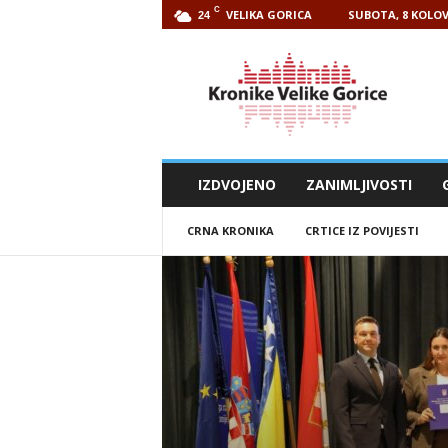
C
VELIKA GORICA
SUBOTA, 8 KOLOV
24
Kronike
Velike
Gorice
IZDVOJENO
ZANIMLJIVOSTI
CRNA KRONIKA
CRTICE IZ POVIJESTI