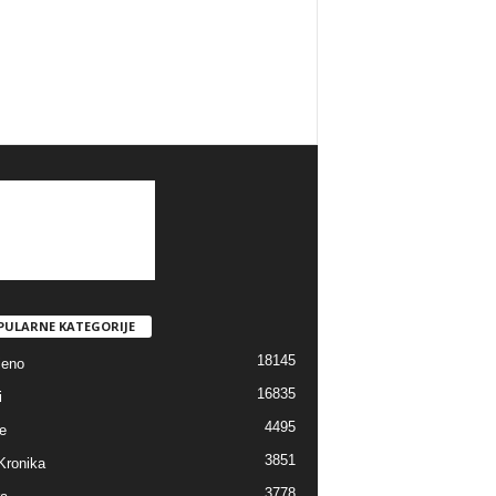
PULARNE KATEGORIJE
18145
jeno
16835
i
4495
e
3851
Kronika
3778