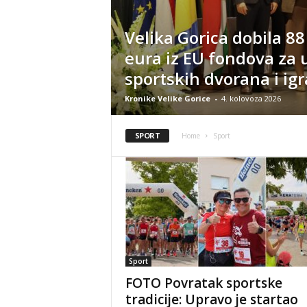
Velika Gorica dobila 88
eura iz EU fondova za 
sportskih dvorana i igr
Kronike Velike Gorice
-
4. kolovoza 2026
SPORT
Home
Sport
Sport
FOTO Povratak sportske
tradicije: Upravo je startao