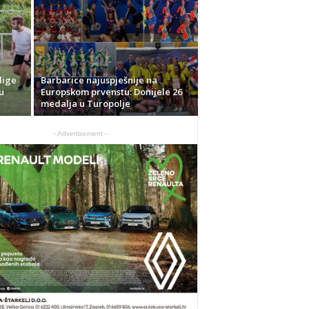
lige
Barbarice najuspješnije na
u
Europskom prvenstu: Donijele 26
medalja u Turopolje
- Advertisement -