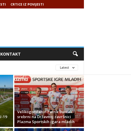
ESTI
CRTICE IZ POVIJESTI
KONTAKT
Latest
Velikogoričanin Patrik Buntak
U-19
srebrni na Državnoj završnici
Plazma Sportskih igara mladih