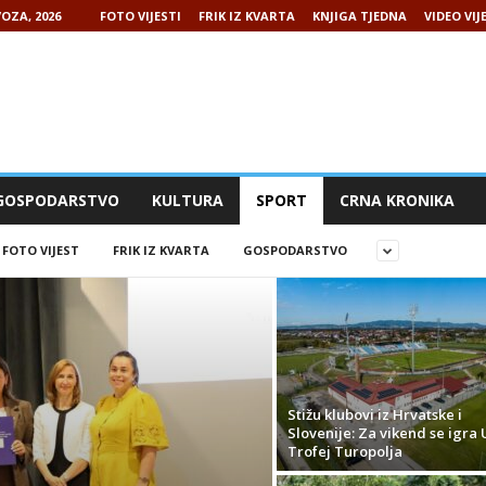
OZA, 2026
FOTO VIJESTI
FRIK IZ KVARTA
KNJIGA TJEDNA
VIDEO VIJ
GOSPODARSTVO
KULTURA
SPORT
CRNA KRONIKA
FOTO VIJEST
FRIK IZ KVARTA
GOSPODARSTVO
Stižu klubovi iz Hrvatske i
Slovenije: Za vikend se igra 
Trofej Turopolja