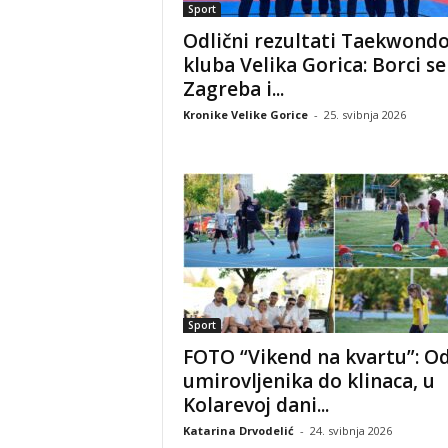
Sport
Odlični rezultati Taekwond
kluba Velika Gorica: Borci se 
Zagreba i...
Kronike Velike Gorice
-
25. svibnja 2026
Sport
FOTO “Vikend na kvartu”: O
umirovljenika do klinaca, u
Kolarevoj dani...
Katarina Drvodelić
-
24. svibnja 2026