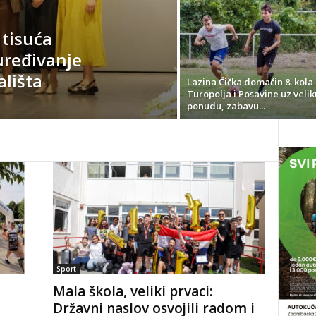
 tisuća
uređivanje
ališta
Lazina Čička domaćin 8. kola 
Turopolja i Posavine uz velik
ponudu, zabavu...
Sport
Mala škola, veliki prvaci:
Državni naslov osvojili radom i