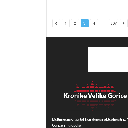
...
1
2
3
4
307
Multimedijski portal koji donosi aktualnosti iz 
Gorice i Turopolja