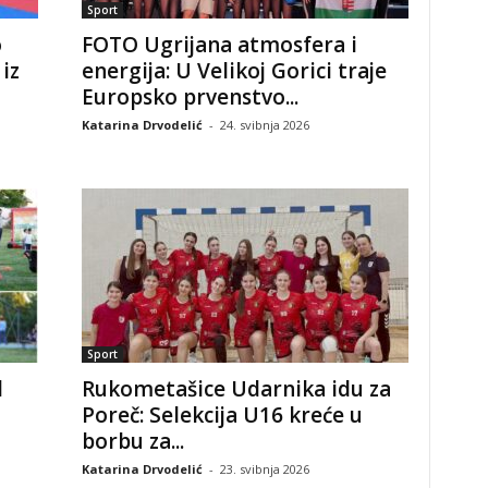
Sport
o
FOTO Ugrijana atmosfera i
iz
energija: U Velikoj Gorici traje
Europsko prvenstvo...
Katarina Drvodelić
-
24. svibnja 2026
Sport
d
Rukometašice Udarnika idu za
Poreč: Selekcija U16 kreće u
borbu za...
Katarina Drvodelić
-
23. svibnja 2026