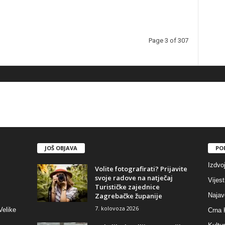
Page 3 of 307
JOŠ OBJAVA
PO
Izdvo
Volite fotografirati? Prijavite
svoje radove na natječaj
Vijest
Turističke zajednice
Zagrebačke županije
Najav
7. kolovoza 2026
Velike
Crna 