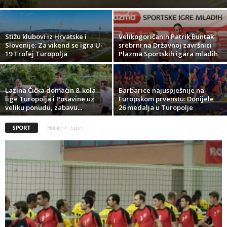
Stižu klubovi iz Hrvatske i
Velikogoričanin Patrik Buntak
Slovenije: Za vikend se igra U-
srebrni na Državnoj završnici
19 Trofej Turopolja
Plazma Sportskih igara mladih
Lazina Čička domaćin 8. kola
Barbarice najuspješnije na
lige Turopolja i Posavine uz
Europskom prvenstu: Donijele
veliku ponudu, zabavu...
26 medalja u Turopolje
SPORT
Home
Sport