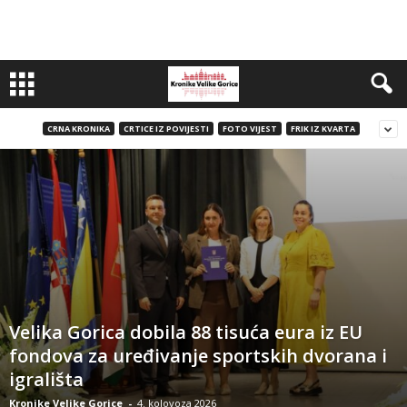
CRNA KRONIKA
CRTICE IZ POVIJESTI
FOTO VIJEST
FRIK IZ KVARTA
Velika Gorica dobila 88 tisuća eura iz EU
fondova za uređivanje sportskih dvorana i
igrališta
Kronike Velike Gorice
-
4. kolovoza 2026