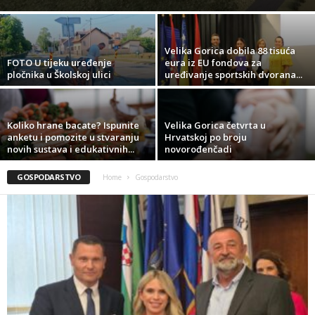
Velika Gorica dobila 88 tisuća
FOTO U tijeku uređenje
eura iz EU fondova za
pločnika u Školskoj ulici
uređivanje sportskih dvorana...
Koliko hrane bacate? Ispunite
Velika Gorica četvrta u
anketu i pomozite u stvaranju
Hrvatskoj po broju
novih sustava i edukativnih...
novorođenčadi
GOSPODARSTVO
Home
Gospodarstvo