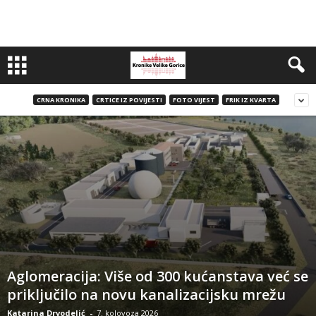
CRNA KRONIKA
CRTICE IZ POVIJESTI
FOTO VIJEST
FRIK IZ KVARTA
Aglomeracija: Više od 300 kućanstava već se
priključilo na novu kanalizacijsku mrežu
Katarina Drvodelić
-
7. kolovoza 2026