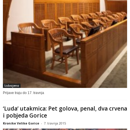
Izdvojeno
Prijave traju do 17. travnja
‘Luda’ utakmica: Pet golova, penal, dva crvena
i pobjeda Gorice
Kronike Velike Gorice
-
7. travnja 2015