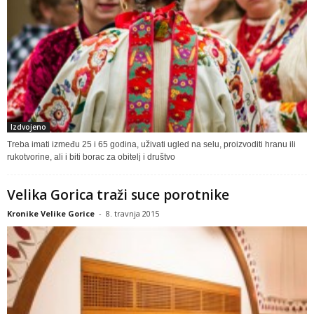
Izdvojeno
Treba imati između 25 i 65 godina, uživati ugled na selu, proizvoditi hranu ili
rukotvorine, ali i biti borac za obitelj i društvo
Velika Gorica traži suce porotnike
Kronike Velike Gorice
-
8. travnja 2015