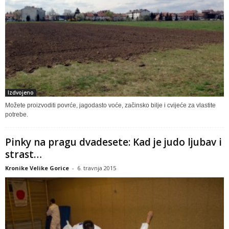
Izdvojeno
Možete proizvoditi povrće, jagodasto voće, začinsko bilje i cvijeće za vlastite
potrebe.
Pinky na pragu dvadesete: Kad je judo ljubav i
strast…
Kronike Velike Gorice
-
6. travnja 2015