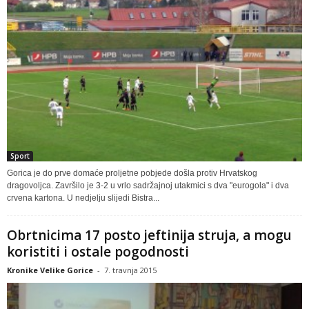
Sport
Gorica je do prve domaće proljetne pobjede došla protiv Hrvatskog
dragovoljca. Završilo je 3-2 u vrlo sadržajnoj utakmici s dva "eurogola" i dva
crvena kartona. U nedjelju slijedi Bistra...
Obrtnicima 17 posto jeftinija struja, a mogu
koristiti i ostale pogodnosti
Kronike Velike Gorice
-
7. travnja 2015