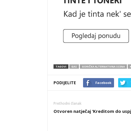
TAGOVI
GAS
GORIČKA ALTERNATIVNA SCENA
PODIJELITE
Facebook
Prethodni članak
Otvoren natječaj ‘Kreditom do uspj