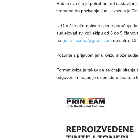
Radim sve što je potrebno, od sastavljanja
vremena do pozivanja ljudi – kazala je Tin
Iz Goričke alternativne scene poručuju d
sudjelovati svi koji ekipu od 3 do 5 članov
na
gor.alt.scena@gmail.com
do sutra, 13.
Požurite s prijavom jer u kvizu može sudje
Format kviza je takav da se čitaju pitanj
odgovor. Tri najbolje ekipe idu u finale, u