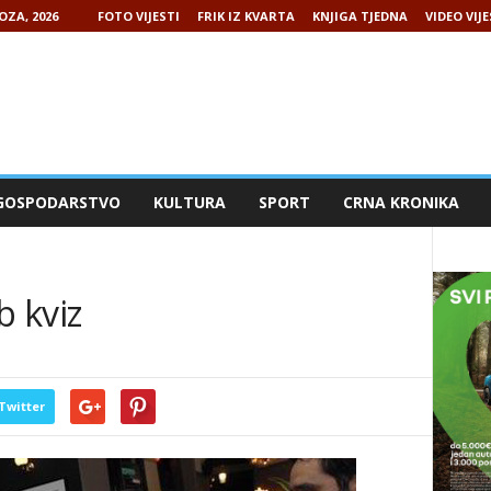
OZA, 2026
FOTO VIJESTI
FRIK IZ KVARTA
KNJIGA TJEDNA
VIDEO VIJE
GOSPODARSTVO
KULTURA
SPORT
CRNA KRONIKA
b kviz
Twitter