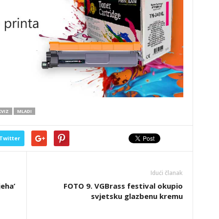
KVIZ
MLADI
Twitter
Idući članak
eha’
FOTO 9. VGBrass festival okupio
svjetsku glazbenu kremu