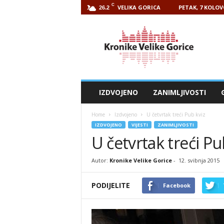
C
VELIKA GORICA
PETAK, 7 KOLOV
26.2
Kronike
Velike
Gorice
IZDVOJENO
ZANIMLJIVOSTI
Home
Izdvojeno
U četvrtak treći Pub kviz
IZDVOJENO
VIJESTI
ZANIMLJIVOSTI
U četvrtak treći Pu
Autor:
Kronike Velike Gorice
-
12. svibnja 2015
PODIJELITE
Facebook