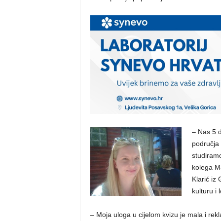
– Nas 5 do
područja 
studiramo
kolega Ma
Klarić iz
kulturu i 
– Moja uloga u cijelom kvizu je mala i rekl