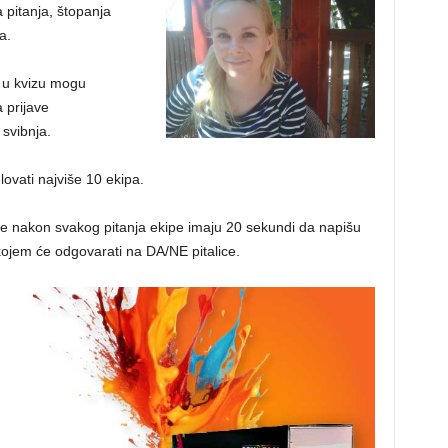
 pitanja, štopanja
a.
a u kvizu mogu
a prijave
 svibnja.
lovati najviše 10 ekipa.
a te nakon svakog pitanja ekipe imaju 20 sekundi da napišu
 kojem će odgovarati na DA/NE pitalice.