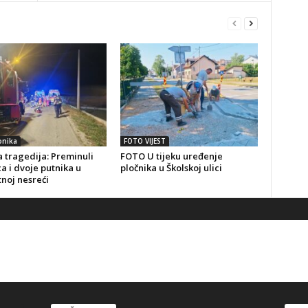
onika
FOTO VIJEST
 tragedija: Preminuli
FOTO U tijeku uređenje
a i dvoje putnika u
pločnika u Školskoj ulici
noj nesreći