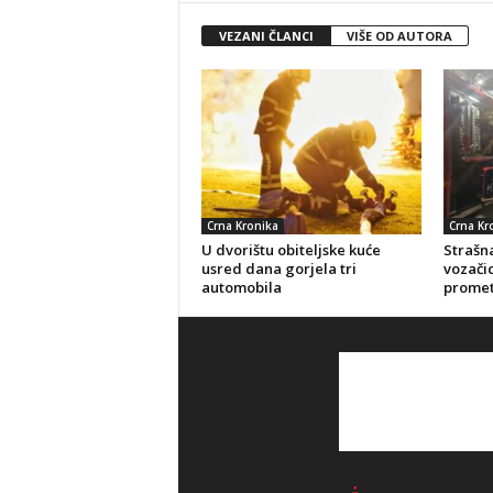
VEZANI ČLANCI
VIŠE OD AUTORA
Crna Kronika
Crna Kr
U dvorištu obiteljske kuće
Strašna
usred dana gorjela tri
vozačic
automobila
promet