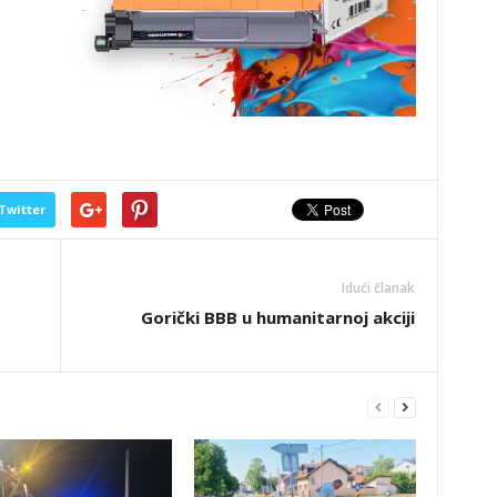
Twitter
Idući članak
Gorički BBB u humanitarnoj akciji