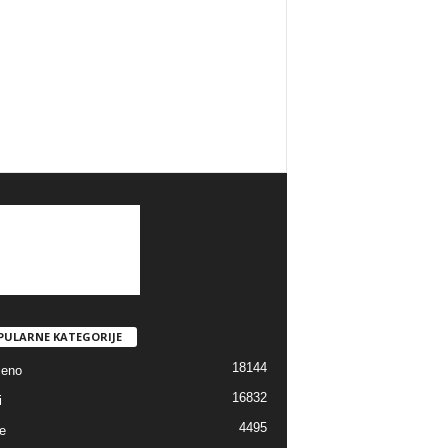
PULARNE KATEGORIJE
18144
jeno
16832
i
4495
e