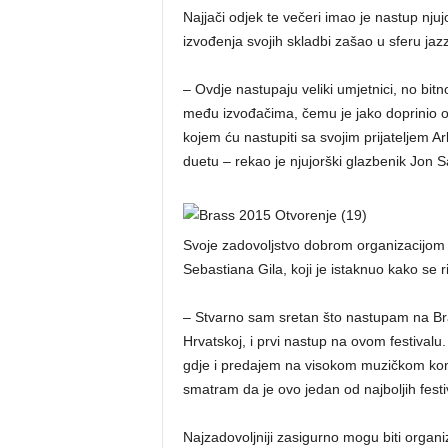
Najjači odjek te večeri imao je nastup nju
izvođenja svojih skladbi zašao u sferu jazz
– Ovdje nastupaju veliki umjetnici, no bitno
među izvođačima, čemu je jako doprinio o
kojem ću nastupiti sa svojim prijateljem
duetu – rekao je njujorški glazbenik Jon S
Svoje zadovoljstvo dobrom organizacijom fes
Sebastiana Gila, koji je istaknuo kako se r
– Stvarno sam sretan što nastupam na Brass
Hrvatskoj, i prvi nastup na ovom festival
gdje i predajem na visokom muzičkom konz
smatram da je ovo jedan od najboljih festiv
Najzadovoljniji zasigurno mogu biti organi