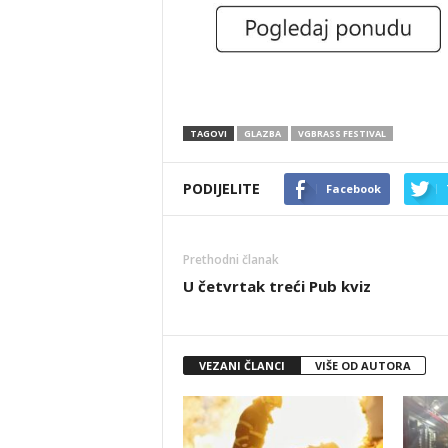
TAGOVI
GLAZBA
VGBRASS FESTIVAL
PODIJELITE
Facebook
Prethodni članak
U četvrtak treći Pub kviz
VEZANI ČLANCI
VIŠE OD AUTORA