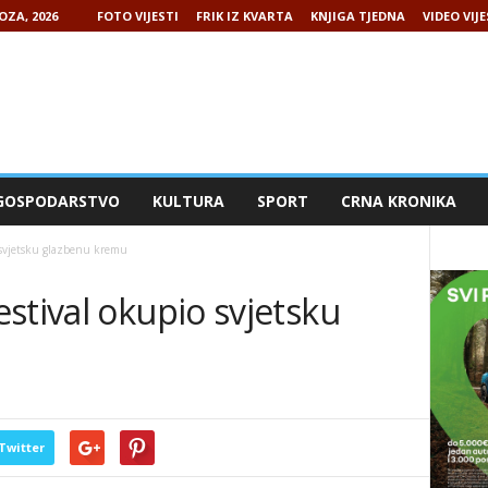
OZA, 2026
FOTO VIJESTI
FRIK IZ KVARTA
KNJIGA TJEDNA
VIDEO VIJE
GOSPODARSTVO
KULTURA
SPORT
CRNA KRONIKA
 svjetsku glazbenu kremu
stival okupio svjetsku
Twitter