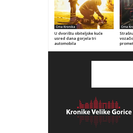
Crna Kronika
Crna Kr
U dvorištu obiteljske kuće
Strašna
usred dana gorjela tri
vozačic
automobila
promet