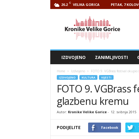
C
VELIKA GORICA
PETAK, 7 KOLOV
26.2
Kronike
Velike
Gorice
IZDVOJENO
ZANIMLJIVOSTI
Home
Izdvojeno
FOTO 9. VGBrass festival okupio
IZDVOJENO
KULTURA
VIJESTI
FOTO 9. VGBrass fe
glazbenu kremu
Autor:
Kronike Velike Gorice
-
12. svibnja 2015
PODIJELITE
Facebook