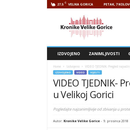
C
VELIKA GORICA
PETAK, 7 KOLOV
27.5
Kronike
Velike
Gorice
IZDVOJENO
ZANIMLJIVOSTI
Home
Izdvojeno
VIDEO TJEDNIK- Pregled najvažnij
IZDVOJENO
VIDEO
VIJESTI
VIDEO TJEDNIK- Pre
u Velikoj Gorici
Pogledajte najzanimljivije od zbivanja u pro
Autor:
Kronike Velike Gorice
-
9. prosinca 2018