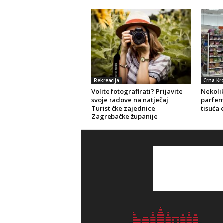
Rekreacija
Crna Kr
Volite fotografirati? Prijavite
Nekolik
svoje radove na natječaj
parfeme
Turističke zajednice
tisuća 
Zagrebačke županije