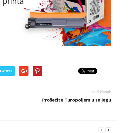
Twitter
Idući članak
Prošećite Turopoljem u snijegu