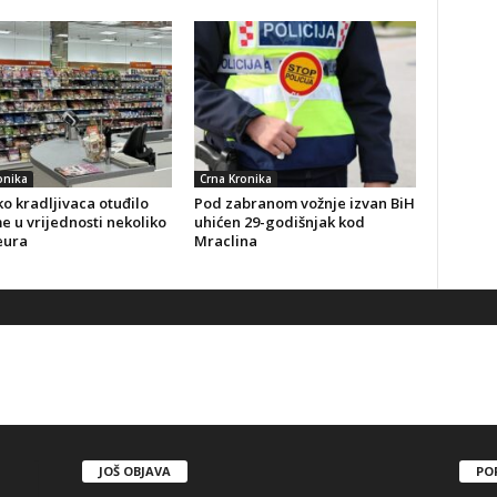
onika
Crna Kronika
o kradljivaca otuđilo
Pod zabranom vožnje izvan BiH
 u vrijednosti nekoliko
uhićen 29-godišnjak kod
eura
Mraclina
JOŠ OBJAVA
PO