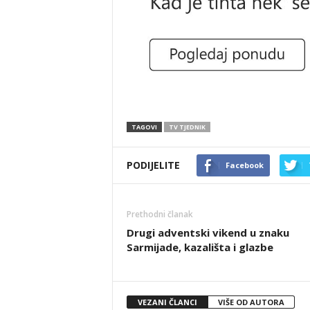
TAGOVI
TV TJEDNIK
PODIJELITE
Facebook
Prethodni članak
Drugi adventski vikend u znaku
Sarmijade, kazališta i glazbe
VEZANI ČLANCI
VIŠE OD AUTORA