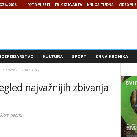
OZA, 2026
FOTO VIJESTI
FRIK IZ KVARTA
KNJIGA TJEDNA
VIDEO VIJE
GOSPODARSTVO
KULTURA
SPORT
CRNA KRONIKA
ih zbivanja u Velikoj Gorici
gled najvažnijih zbivanja
teklom tjednu