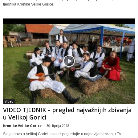
tjednika Kronike Velike Gorice.
Video
VIDEO TJEDNIK – pregled najvažnijih zbivanja
u Velikoj Gorici
Kronike Velike Gorice
-
30. lipnja 2018
Što je novo u Velikoj Gorici i okolici pogledajte u najnovijem izdanju TV