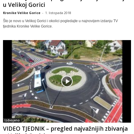
u Velikoj Gorici
Kronike Velike Gorice
-
1. listopada 2018
Što je novo u Velikoj Gorici i okolici pogledajte u najnovijem izdanju TV
tjednika Kronike Velike Gorice.
Izdvojeno
VIDEO TJEDNIK – pregled najvažnijih zbivanja