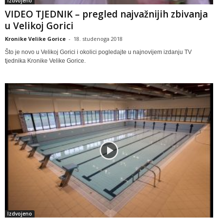
Izdvojeno
VIDEO TJEDNIK – pregled najvažnijih zbivanja
u Velikoj Gorici
Kronike Velike Gorice
-
18. studenoga 2018
Što je novo u Velikoj Gorici i okolici pogledajte u najnovijem izdanju TV
tjednika Kronike Velike Gorice.
Izdvojeno