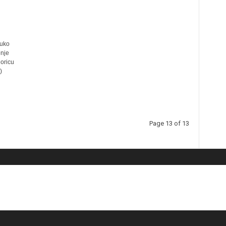
uko
enje
goricu
)
Page 13 of 13