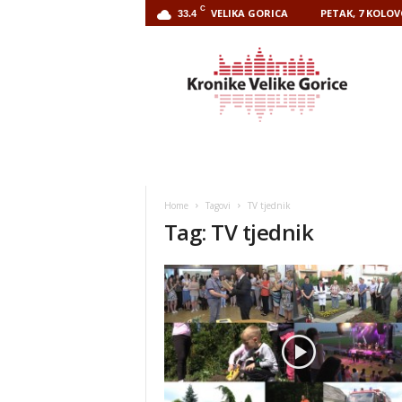
C
VELIKA GORICA
PETAK, 7 KOLOV
33.4
Kronike
Velike
Gorice
Home
Tagovi
TV tjednik
Tag: TV tjednik