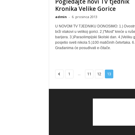
Pogledajte novi TV tjednik
Kronika Velike Gorice
admin
-
6. prosinca 2013
U NOVOM TV TJEDNIKU DONOSIMO: 1.) Dvostr
brži vlakovi u velikoj gorici. 2.)"Most" kreće u ruš
barijera. 3.)Paraolimpijski školski dan. 4.)Veliku 
posjetio sveti nikola 5.)100 matičinih četvrtaka. 6.
Građanima će posuđivati e-čitače.
...
1
11
12
13