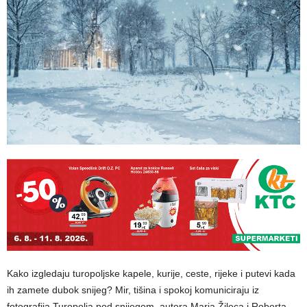
Kako izgledaju turopoljske kapele, kurije, ceste, rijeke i putevi kada
ih zamete dubok snijeg? Mir, tišina i spokoj komuniciraju iz
fotografija Turopolja pod snijegom, autora Maria Žileca i Roberta