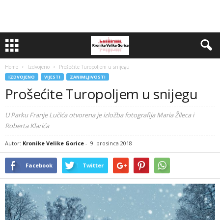
Home
Izdvojeno
Prošećite Turopoljem u snijegu
IZDVOJENO
VIJESTI
ZANIMLJIVOSTI
Prošećite Turopoljem u snijegu
U Parku Franje Lučića otvorena je izložba fotografija Maria Žileca i
Roberta Klarića
Autor:
Kronike Velike Gorice
-
9. prosinca 2018
Facebook
Twitter