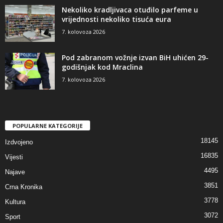
Nekoliko kradljivaca otuđilo parfeme u
vrijednosti nekoliko tisuća eura
7. kolovoza 2026
Pod zabranom vožnje izvan BiH uhićen 29-
godišnjak kod Mraclina
7. kolovoza 2026
POPULARNE KATEGORIJE
18145
Izdvojeno
16835
Vijesti
4495
Najave
3851
Crna Kronika
3778
Kultura
3072
Sport