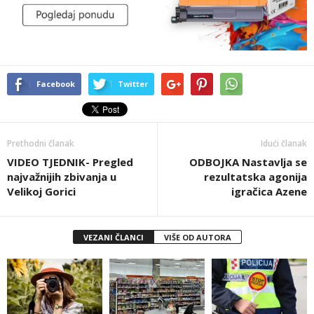
Facebook
Twitter
Prethodni članak
Idući članak
VIDEO TJEDNIK- Pregled
ODBOJKA Nastavlja se
najvažnijih zbivanja u
rezultatska agonija
Velikoj Gorici
igračica Azene
VEZANI ČLANCI
VIŠE OD AUTORA