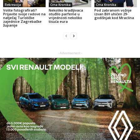
Rekreacija
Crna Kronika
Crna Kronika
Volite fotografirati?
Nekoliko kradljivaca
Pod zabranom vožnje
Prijavite svoje radove na
otuđilo parfeme u
izvan BiH uhićen 29-
natječaj Turističke
vrijednosti nekoliko
godišnjak kod Mraclina
zajednice Zagrebačke
tisuća eura
županije
- Advertisement -