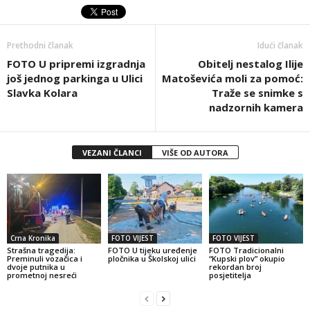
Prethodni članak
Idući članak
FOTO U pripremi izgradnja
Obitelj nestalog Ilije
još jednog parkinga u Ulici
Matoševića moli za pomoć:
Slavka Kolara
Traže se snimke s
nadzornih kamera
VEZANI ČLANCI
VIŠE OD AUTORA
Crna Kronika
FOTO VIJEST
FOTO VIJEST
Strašna tragedija:
FOTO U tijeku uređenje
FOTO Tradicionalni
Preminuli vozačica i
pločnika u Školskoj ulici
“Kupski plov” okupio
dvoje putnika u
rekordan broj
prometnoj nesreći
posjetitelja