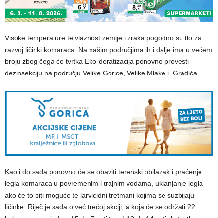
Visoke temperature te vlažnost zemlje i zraka pogodno su tlo za
razvoj ličinki komaraca. Na našim područjima ih i dalje ima u većem
broju zbog čega će tvrtka Eko-deratizacija ponovno provesti
dezinsekciju na području Velike Gorice, Velike Mlake i Gradića.
Kao i do sada ponovno će se obaviti terenski obilazak i praćenje
legla komaraca u povremenim i trajnim vodama, uklanjanje legla
ako će to biti moguće te larvicidni tretmani kojima se suzbijaju
ličinke. Riječ je sada o već trećoj akciji, a koja će se održati 22.