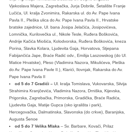
Vjekoslava Majera, Zagrebačka, Jurja Dobrile, Šetalište Franje
Lučića, Ul. kralja Zvonimira, Rakarska ul. do Av. Pape Ivana
Pavla II., Pleška ulica do Av. Pape Ivana Pavla II., Hrvatske
bratske zajednice, Ul. bana Josipa Jelačića, Josipovićeva,
Lomnička, Kurilovečka ul., Nikole Tesle, Ruđera Boškovića,
Andrije Kačića Miošića, Kolodvorska, Ruđera Boškovića, kneza
Porina, Slavka Kolara, Ljudevita Gaja, Horvatova, Stjepana
Fabijančića Jape, Braće Radić odv., Emilija Laszowskog (do Ul.
Matice Hrvatske), Pleso (Vladimira Nazora, Mikulićeva, Pleška
do Av. Pape Ivana Pavle II.), Klarići, Ilovnjak, Rakarska do Av.
Pape Ivana Pavla II
od 5 do 7 Gradići –
Ul. kralja Tomislava, Vukovarska, Silvija
Strahimira Kranjčevića, Vladimira Nazora, Drniška, Kijevska,
Prigorska, Zagrebačka, Primorska, Gradička, Braće Radića,
Ljudevita Gaja, Matije Gupca (oko igrališta i park),
Hercegovačka, Dalmatinska, Slavonska (do crkve), Baranjska,
Augusta Šenoe
od 5 do 7 Velika Mlaka
– Sv. Barbare, Kovači, Prilaz