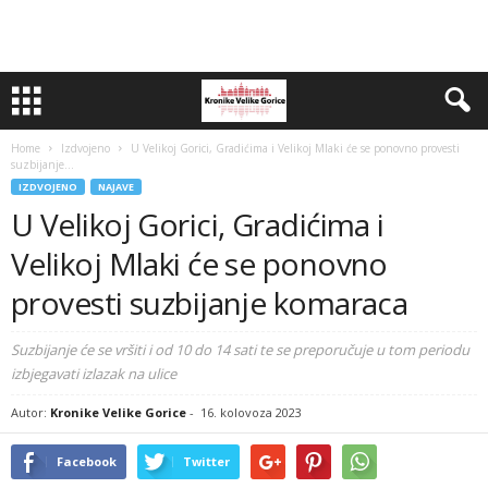
Home
Izdvojeno
U Velikoj Gorici, Gradićima i Velikoj Mlaki će se ponovno provesti
suzbijanje...
IZDVOJENO
NAJAVE
U Velikoj Gorici, Gradićima i
Velikoj Mlaki će se ponovno
provesti suzbijanje komaraca
Suzbijanje će se vršiti i od 10 do 14 sati te se preporučuje u tom periodu
izbjegavati izlazak na ulice
Autor:
Kronike Velike Gorice
-
16. kolovoza 2023
Facebook
Twitter