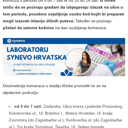
kolovoza u periodu od 5 do 7 sati te od 10 do 14 sati.
Iz tvrtke
ističu da se pozivaju građani da izbjegavaju izlazak na ulice u
tom periodu, posebice osjetljivije osobe kod kojih bi preparati
mogli izazvati iritaciju dišnih puteva.
Također se pozivaju
pčelari da zatvore košnice
na dan suzbijanja komaraca.
Dezinsekcija komaraca u stadiju ličinke provoditi će se na
sljedećem području:
od 5 do 7 sati:
Zadarska, Ulica kneza Ljudevita Posavskog,
Kolodvorska ul., Ul. Bratstvo I., Matice Hrvatske, Ul. kralja
Zvonimira (do Zagrebačke ul.), Kurilovečka ul. (do Zagrebačke
ul.), Trg kralja Tomislava, Sisačka, Ul. Seljine brigade,