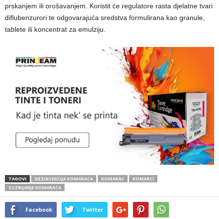
prskanjem ili orošavanjem. Koristit će regulatore rasta djelatne tvari
diflubenzurori te odgovarajuća sredstva formulirana kao granule,
tablete ili koncentrat za emulziju.
TAGOVI
DEZINSEKCIJA KOMARACA
KOMARAC
KOMARCI
SUZBIJANJE KOMARACA
Facebook
Twitter