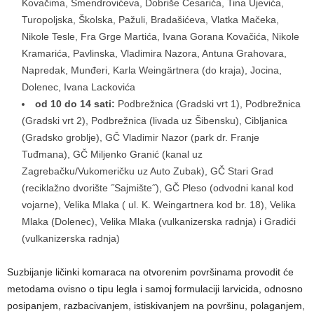
Kovačima, Smendrovićeva, Dobriše Cesarića, Tina Ujevića,
Turopoljska, Školska, Pažuli, Bradašićeva, Vlatka Mačeka,
Nikole Tesle, Fra Grge Martića, Ivana Gorana Kovačića, Nikole
Kramarića, Pavlinska, Vladimira Nazora, Antuna Grahovara,
Napredak, Munđeri, Karla Weingärtnera (do kraja), Jocina,
Dolenec, Ivana Lackovića
od 10 do 14 sati:
Podbrežnica (Gradski vrt 1), Podbrežnica
(Gradski vrt 2), Podbrežnica (livada uz Šibensku), Cibljanica
(Gradsko groblje), GČ Vladimir Nazor (park dr. Franje
Tuđmana), GČ Miljenko Granić (kanal uz
Zagrebačku/Vukomeričku uz Auto Zubak), GČ Stari Grad
(reciklažno dvorište ˝Sajmište˝), GČ Pleso (odvodni kanal kod
vojarne), Velika Mlaka ( ul. K. Weingartnera kod br. 18), Velika
Mlaka (Dolenec), Velika Mlaka (vulkanizerska radnja) i Gradići
(vulkanizerska radnja)
Suzbijanje ličinki komaraca na otvorenim površinama provodit će
metodama ovisno o tipu legla i samoj formulaciji larvicida, odnosno
posipanjem, razbacivanjem, istiskivanjem na površinu, polaganjem,