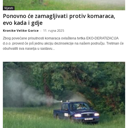
Vijesti
Ponovno će zamagljivati protiv komaraca,
evo kada i gdje
Kronike Velike Gorice
-
11. rujna 2025
Zbog povećane prisutnosti komaraca ovlaštena tvrtka EKO-DERATIZACIJA
d.o.o. provest će još jednu akciju dezinsekcije na našem području. Tretman će
obuhvatiti sva naselja u sastavu...