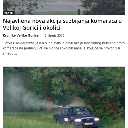
Vijesti
Najavljena nova akcija suzbijanja komaraca u
Velikoj Gorici i okolici
Kronike Velike Gorice
-
12. lipnja 2025
Tvrtka Eko-deratizacija d.o.o. najavila je novu akciju larvicidnog tretmana protiv
komaraca na području Velike Gorice i okolnih naselja, koja će se provoditi u
srijedu,...