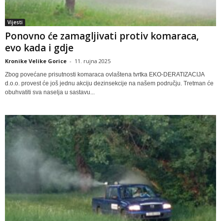
Vijesti
Ponovno će zamagljivati protiv komaraca,
evo kada i gdje
Kronike Velike Gorice
-
11. rujna 2025
Zbog povećane prisutnosti komaraca ovlaštena tvrtka EKO-DERATIZACIJA
d.o.o. provest će još jednu akciju dezinsekcije na našem području. Tretman će
obuhvatiti sva naselja u sastavu...