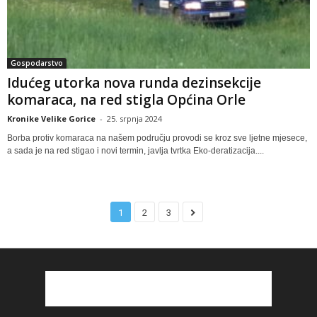
Gospodarstvo
Idućeg utorka nova runda dezinsekcije
komaraca, na red stigla Općina Orle
Kronike Velike Gorice
-
25. srpnja 2024
Borba protiv komaraca na našem području provodi se kroz sve ljetne mjesece,
a sada je na red stigao i novi termin, javlja tvrtka Eko-deratizacija....
1
2
3