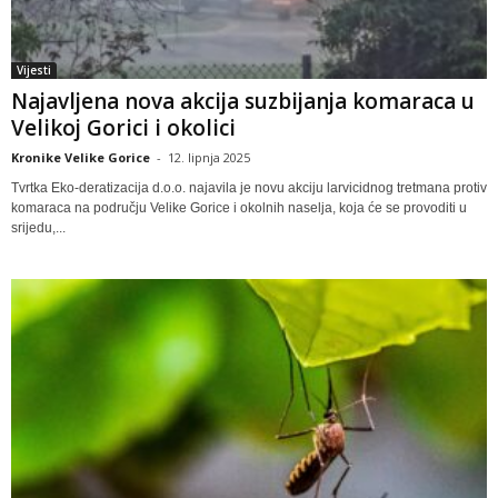
Vijesti
Najavljena nova akcija suzbijanja komaraca u
Velikoj Gorici i okolici
Kronike Velike Gorice
-
12. lipnja 2025
Tvrtka Eko-deratizacija d.o.o. najavila je novu akciju larvicidnog tretmana protiv
komaraca na području Velike Gorice i okolnih naselja, koja će se provoditi u
srijedu,...