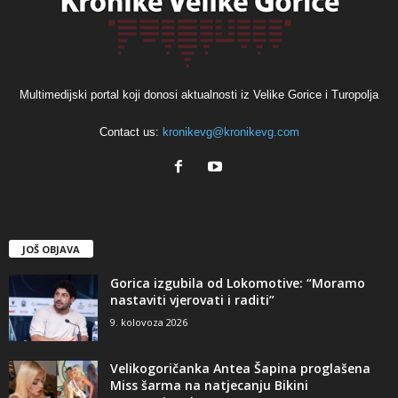
Multimedijski portal koji donosi aktualnosti iz Velike Gorice i Turopolja
Contact us:
kronikevg@kronikevg.com
JOŠ OBJAVA
Gorica izgubila od Lokomotive: “Moramo
nastaviti vjerovati i raditi”
9. kolovoza 2026
Velikogoričanka Antea Šapina proglašena
Miss šarma na natjecanju Bikini