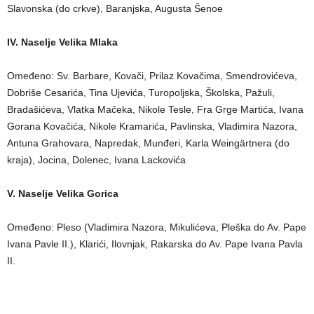
Slavonska (do crkve), Baranjska, Augusta Šenoe
IV. Naselje Velika Mlaka
Omeđeno: Sv. Barbare, Kovači, Prilaz Kovačima, Smendrovićeva,
Dobriše Cesarića, Tina Ujevića, Turopoljska, Školska, Pažuli,
Bradašićeva, Vlatka Mačeka, Nikole Tesle, Fra Grge Martića, Ivana
Gorana Kovačića, Nikole Kramarića, Pavlinska, Vladimira Nazora,
Antuna Grahovara, Napredak, Munđeri, Karla Weingärtnera (do
kraja), Jocina, Dolenec, Ivana Lackovića
V. Naselje Velika Gorica
Omeđeno: Pleso (Vladimira Nazora, Mikulićeva, Pleška do Av. Pape
Ivana Pavle II.), Klarići, Ilovnjak, Rakarska do Av. Pape Ivana Pavla
II.