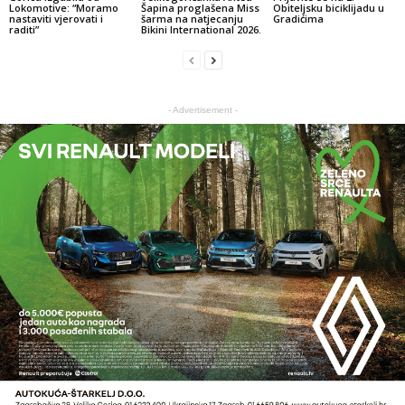
Lokomotive: “Moramo
Šapina proglašena Miss
Obiteljsku biciklijadu u
nastaviti vjerovati i
šarma na natjecanju
Gradićima
raditi”
Bikini International 2026.
- Advertisement -