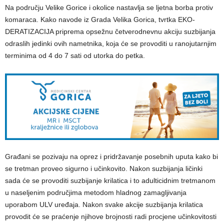
Na području Velike Gorice i okolice nastavlja se ljetna borba protiv
komaraca. Kako navode iz Grada Velika Gorica, tvrtka EKO-
DERATIZACIJA priprema opsežnu četverodnevnu akciju suzbijanja
odraslih jedinki ovih nametnika, koja će se provoditi u ranojutarnjim
terminima od 4 do 7 sati od utorka do petka.
Građani se pozivaju na oprez i pridržavanje posebnih uputa kako bi
se tretman proveo sigurno i učinkovito. Nakon suzbijanja ličinki
sada će se provoditi suzbijanje krilatica i to adulticidnim tretmanom
u naseljenim područjima metodom hladnog zamagljivanja
uporabom ULV uređaja. Nakon svake akcije suzbijanja krilatica
provodit će se praćenje njihove brojnosti radi procjene učinkovitosti