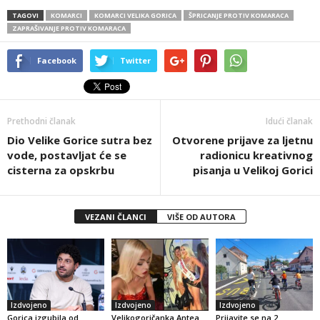
TAGOVI
KOMARCI
KOMARCI VELIKA GORICA
ŠPRICANJE PROTIV KOMARACA
ZAPRAŠIVANJE PROTIV KOMARACA
Facebook
Twitter
Prethodni članak
Idući članak
Dio Velike Gorice sutra bez
Otvorene prijave za ljetnu
vode, postavljat će se
radionicu kreativnog
cisterna za opskrbu
pisanja u Velikoj Gorici
VEZANI ČLANCI
VIŠE OD AUTORA
Izdvojeno
Izdvojeno
Izdvojeno
Gorica izgubila od
Velikogoričanka Antea
Prijavite se na 2.