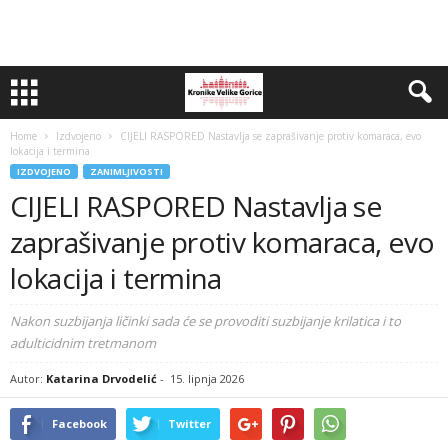
Home
Izdvojeno
CIJELI RASPORED Nastavlja se zaprašivanje protiv komaraca, evo
lokacija i termina
IZDVOJENO
ZANIMLJIVOSTI
CIJELI RASPORED Nastavlja se
zaprašivanje protiv komaraca, evo
lokacija i termina
Nakon suzbijanja ličinki sada će se provoditi suzbijanje krilatica i to
adulticidnim tretmanom
Autor:
Katarina Drvodelić
-
15. lipnja 2026
Facebook
Twitter