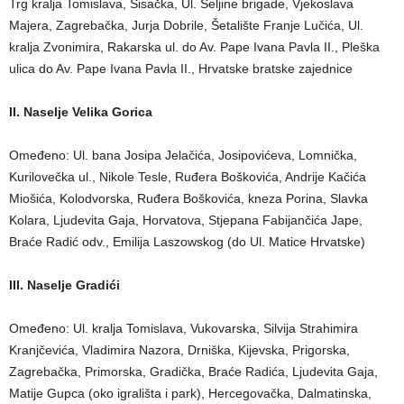
Trg kralja Tomislava, Sisačka, Ul. Seljine brigade, Vjekoslava
Majera, Zagrebačka, Jurja Dobrile, Šetalište Franje Lučića, Ul.
kralja Zvonimira, Rakarska ul. do Av. Pape Ivana Pavla II., Pleška
ulica do Av. Pape Ivana Pavla II., Hrvatske bratske zajednice
II. Naselje Velika Gorica
Omeđeno: Ul. bana Josipa Jelačića, Josipovićeva, Lomnička,
Kurilovečka ul., Nikole Tesle, Ruđera Boškovića, Andrije Kačića
Miošića, Kolodvorska, Ruđera Boškovića, kneza Porina, Slavka
Kolara, Ljudevita Gaja, Horvatova, Stjepana Fabijančića Jape,
Braće Radić odv., Emilija Laszowskog (do Ul. Matice Hrvatske)
III. Naselje Gradići
Omeđeno: Ul. kralja Tomislava, Vukovarska, Silvija Strahimira
Kranjčevića, Vladimira Nazora, Drniška, Kijevska, Prigorska,
Zagrebačka, Primorska, Gradička, Braće Radića, Ljudevita Gaja,
Matije Gupca (oko igrališta i park), Hercegovačka, Dalmatinska,