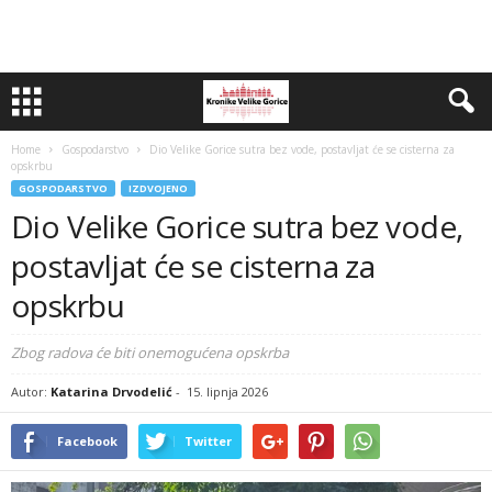
Home
Gospodarstvo
Dio Velike Gorice sutra bez vode, postavljat će se cisterna za
opskrbu
GOSPODARSTVO
IZDVOJENO
Dio Velike Gorice sutra bez vode,
postavljat će se cisterna za
opskrbu
Zbog radova će biti onemogućena opskrba
Autor:
Katarina Drvodelić
-
15. lipnja 2026
Facebook
Twitter