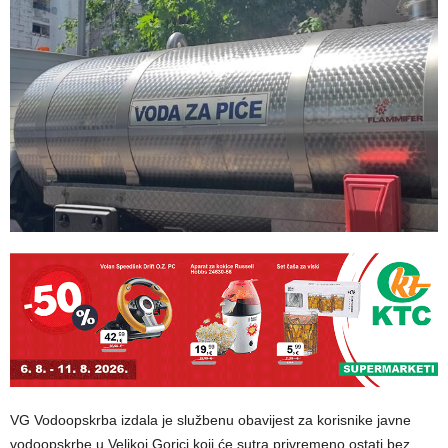
VG Vodoopskrba izdala je službenu obavijest za korisnike javne
vodoopskrbe u Velikoj Gorici koji će sutra privremeno ostati bez