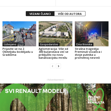
VEZANI ČLANCI
VIŠE OD AUTORA
Izdvojeno
Gospodarstvo
Crna Kronika
Prijavite se na 2.
Aglomeracija: Više od
Strašna tragedija:
Obiteljsku biciklijadu u
300 kućanstava već se
Preminuli vozačica i
Gradićima
priključilo na novu
dvoje putnika u
kanalizacijsku mrežu
prometnoj nesreći
- Advertisement -