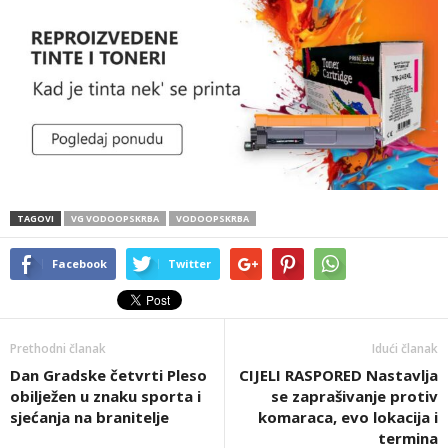
TAGOVI
VG VODOOPSKRBA
VODOOPSKRBA
Facebook
Twitter
Prethodni članak
Idući članak
Dan Gradske četvrti Pleso
CIJELI RASPORED Nastavlja
obilježen u znaku sporta i
se zaprašivanje protiv
sjećanja na branitelje
komaraca, evo lokacija i
termina