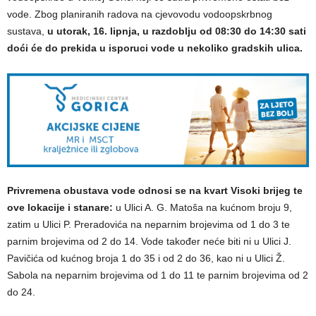
vode. Zbog planiranih radova na cjevovodu vodoopskrbnog
sustava,
u utorak, 16. lipnja, u razdoblju od 08:30 do 14:30 sati
doći će do prekida u isporuci vode u nekoliko gradskih ulica.
Privremena obustava vode odnosi se na kvart Visoki brijeg te
ove lokacije i stanare:
u Ulici A. G. Matoša na kućnom broju 9,
zatim u Ulici P. Preradovića na neparnim brojevima od 1 do 3 te
parnim brojevima od 2 do 14. Vode također neće biti ni u Ulici J.
Pavičića od kućnog broja 1 do 35 i od 2 do 36, kao ni u Ulici Ž.
Sabola na neparnim brojevima od 1 do 11 te parnim brojevima od 2
do 24.