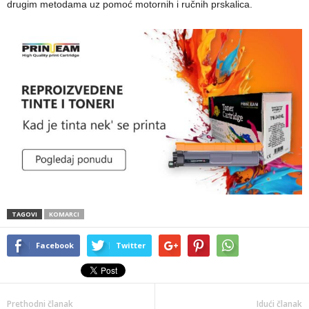
drugim metodama uz pomoć motornih i ručnih prskalica.
TAGOVI
KOMARCI
Facebook
Twitter
Prethodni članak
Idući članak