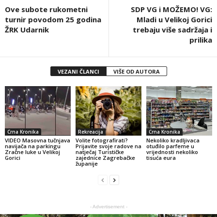
Ove subote rukometni
SDP VG i MOŽEMO! VG:
turnir povodom 25 godina
Mladi u Velikoj Gorici
ŽRK Udarnik
trebaju više sadržaja i
prilika
VEZANI ČLANCI
VIŠE OD AUTORA
Crna Kronika
Rekreacija
Crna Kronika
VIDEO Masovna tučnjava
Volite fotografirati?
Nekoliko kradljivaca
navijača na parkingu
Prijavite svoje radove na
otuđilo parfeme u
Zračne luke u Velikoj
natječaj Turističke
vrijednosti nekoliko
Gorici
zajednice Zagrebačke
tisuća eura
županije
- Advertisement -