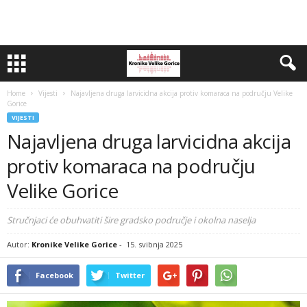
Home
Vijesti
Najavljena druga larvicidna akcija protiv komaraca na području Velike
Gorice
VIJESTI
Najavljena druga larvicidna akcija
protiv komaraca na području
Velike Gorice
Stručnjaci će obuhvatiti šire gradsko područje i okolna naselja
Autor:
Kronike Velike Gorice
-
15. svibnja 2025
Facebook
Twitter