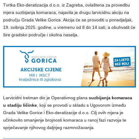
Tvrtka Eko-deratizacija d.o.o. iz Zagreba, ovlaštena za provedbu
mjera suzbijanja komaraca, najavila je drugu larvicidnu akciju na
području Grada Velike Gorice. Akcija će se provoditi u ponedjeljak,
19. svibnja 2025. godine, u vremenu od 8 do 14 sati, a obuhvatit će
šire gradsko područje i okolna naselja.
Larvicidni tretman dio je Operativnog plana
suzbijanja komaraca
u stadiju ličinke
, koji se provodi u skladu s Ugovorom između
Grada Velike Gorice i Eko-deratizacije d.o.o. Cilj ovih mjera je
učinkovito smanjenje brojnosti komaraca u ranoj fazi razvoja te
sprječavanje njihovog daljnjeg razmnožavanja.