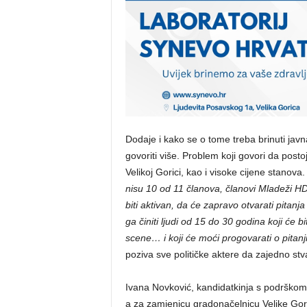
Dodaje i kako se o tome treba brinuti jav
govoriti više. Problem koji govori da posto
Velikoj Gorici, kao i visoke cijene stanova
nisu 10 od 11 članova, članovi Mladeži 
biti aktivan, da će zapravo otvarati pitanj
ga činiti ljudi od 15 do 30 godina koji će bi
scene… i koji će moći progovarati o pitanj
poziva sve političke aktere da zajedno st
Ivana Novković, kandidatkinja s podršk
a za zamjenicu gradona
čelnicu Velike Gor