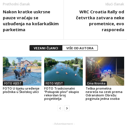
Prethodni članak
Idući članak
Nakon kratke uskrsne
WRC Croatia Rally od
pauze vraćaju se
četvrtka zatvara neke
uzbuđenja na košarkaškim
prometnice, evo
parketima
rasporeda
VEZANI ČLANCI
VIŠE OD AUTORA
FOTO VIJEST
FOTO VIJEST
Crna Kronika
FOTO U tijeku uređenje
FOTO Tradicionalni
Teška prometna
pločnika u Školskoj ulici
“Pokupski plov” okupio
nesreća na cesti prema
rekordan broj
Odranskom Obrežu:
posjetitelja
poginula jedna osoba
- Advertisement -