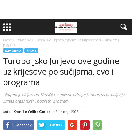
Home
Izdvojeno
Turopoljsko Jurjevo ove godine uz krijesove po sučijama, evo i
programa
IZDVOJENO
NAJAVE
Turopoljsko Jurjevo ove godine
uz krijesove po sučijama, evo i
programa
Ukupno je uključeno 12 sučija, a mjesne udruge i odbori su uz paljenje
krijesa organizirali i popratni program
Autor:
Kronike Velike Gorice
-
19. travnja 2022
Facebook
Twitter