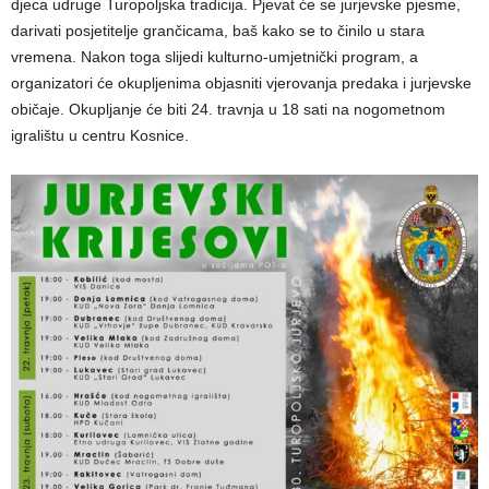
djeca udruge Turopoljska tradicija. Pjevat će se jurjevske pjesme,
darivati posjetitelje grančicama, baš kako se to činilo u stara
vremena. Nakon toga slijedi kulturno-umjetnički program, a
organizatori će okupljenima objasniti vjerovanja predaka i jurjevske
običaje. Okupljanje će biti 24. travnja u 18 sati na nogometnom
igralištu u centru Kosnice.