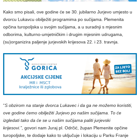
Kako smo pisali, ove godine će se 30. jubilarno Jurjevo umjesto u
dvorcu Lukavcu obilježiti programima po sučijama. Plemenita
opčina turopoljska u svojim sučijama, a u suradnji s mjesnim
odborima, kulturno-umjetničkim i drugim mjesnim udrugama,
(su)organizira paljenje jurjevskih krijesova 22. i 23. travnja.
“
S
obzirom na stanje dvorca Lukavec i da ga ne možemo koristiti,
ove godine ćemo obilježiti Jurjevo po našim sučijama. To će
izgledati tako da će se u našim sučijama paliti jurjevski
krijesovi.”,
govori nam Juraj pl. Odrčić, župan Plemenite opčine
turopoljske, te dodaje kako to uključuje i lokaciju u Parku Franje