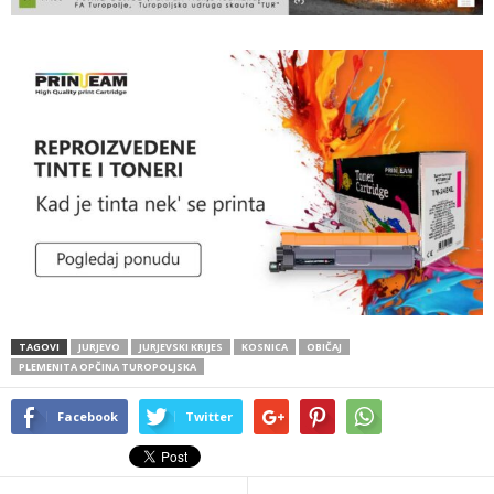
TAGOVI
JURJEVO
JURJEVSKI KRIJES
KOSNICA
OBIČAJ
PLEMENITA OPČINA TUROPOLJSKA
Facebook
Twitter