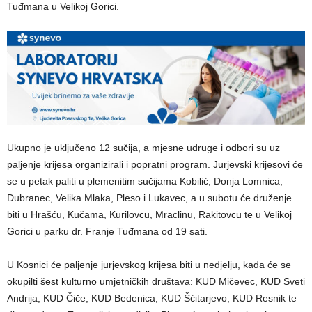
Tuđmana u Velikoj Gorici.
Ukupno je uključeno 12 sučija, a mjesne udruge i odbori su uz
paljenje krijesa organizirali i popratni program. Jurjevski krijesovi će
se u petak paliti u plemenitim sučijama Kobilić, Donja Lomnica,
Dubranec, Velika Mlaka, Pleso i Lukavec, a u subotu će druženje
biti u Hrašću, Kučama, Kurilovcu, Mraclinu, Rakitovcu te u Velikoj
Gorici u parku dr. Franje Tuđmana od 19 sati.
U Kosnici će paljenje jurjevskog krijesa biti u nedjelju, kada će se
okupilti šest kulturno umjetničkih društava: KUD Mičevec, KUD Sveti
Andrija, KUD Čiče, KUD Bedenica, KUD Šćitarjevo, KUD Resnik te