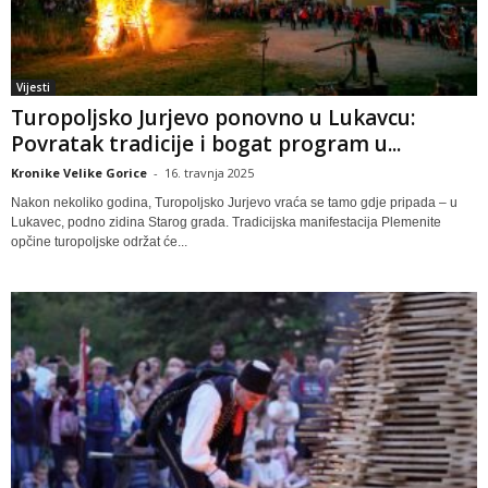
Vijesti
Turopoljsko Jurjevo ponovno u Lukavcu:
Povratak tradicije i bogat program u...
Kronike Velike Gorice
-
16. travnja 2025
Nakon nekoliko godina, Turopoljsko Jurjevo vraća se tamo gdje pripada – u
Lukavec, podno zidina Starog grada. Tradicijska manifestacija Plemenite
opčine turopoljske održat će...