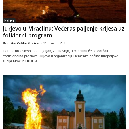
Najave
Jurjevo u Mraclinu: Večeras paljenje krijesa uz
folklorni program
Kronike Velike Gorice
-
21. travnja 2025
Danas, na Uskrsni ponedjeljak, 21. travnja, u Mraclinu će se održati
tradicionalna proslava Jurjeva u organizaciji Plemenite općine turopoljske –
sučije Mraclin i KUD-a...