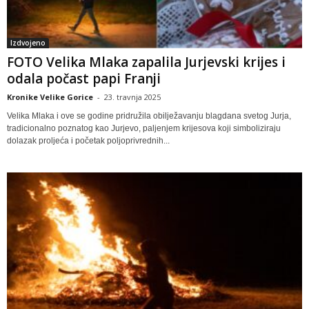
Izdvojeno
FOTO Velika Mlaka zapalila Jurjevski krijes i
odala počast papi Franji
Kronike Velike Gorice
-
23. travnja 2025
Velika Mlaka i ove se godine pridružila obilježavanju blagdana svetog Jurja,
tradicionalno poznatog kao Jurjevo, paljenjem krijesova koji simboliziraju
dolazak proljeća i početak poljoprivrednih...