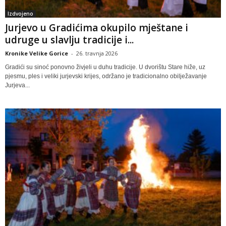
Izdvojeno
Jurjevo u Gradićima okupilo mještane i
udruge u slavlju tradicije i...
Kronike Velike Gorice
-
26. travnja 2026
Gradići su sinoć ponovno živjeli u duhu tradicije. U dvorištu Stare hiže, uz
pjesmu, ples i veliki jurjevski krijes, održano je tradicionalno obilježavanje
Jurjeva...