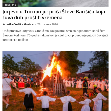
Izdvojeno
Jurjevo u Turopolju: priča Števe Barišića koja
čuva duh prošlih vremena
Kronike Velike Gorice
-
26. travnja 2026
Uoči proslave Jurjeva u Gradićima, razgovarali smo sa Stjepanom Barišićem –
Števom Korlinom, 76-godišnjakom koji je cijeli život proveo njegujući i čuvajući
turopoljske običaje....